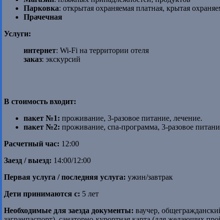
Парковка
: открытая охраняемая платная, крытая охраняе
Прачечная
Услуги:
интернет
: Wi-Fi на территории отеля
заказ
: экскурсий
В стоимость входит:
пакет №1:
проживание, 3-разовое питание, лечение.
пакет №2:
проживание, спа-программа, 3-разовое питани
Расчетный час:
12:00
Заезд / выезд:
14:00/12:00
Первая услуга / последняя услуга:
ужин/завтрак
Дети принимаются с:
5 лет
Необходимые для заезда документы:
ваучер, общеграждански
загранпаспорт), санаторно-курортная карта (для желающих про