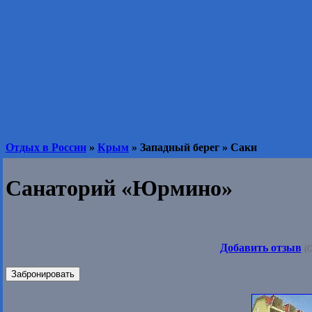
Отдых в России
»
Крым
» Западный берег » Саки
Санаторий «Юрмино»
Добавить отзыв
(О
Забронировать