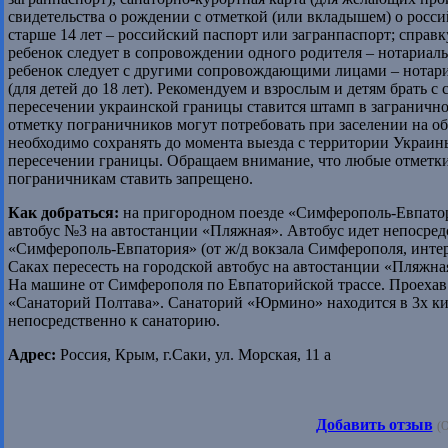
свидетельства о рождении с отметкой (или вкладышем) о россий
старше 14 лет – российский паспорт или загранпаспорт; справ
ребенок следует в сопровождении одного родителя – нотариаль
ребенок следует с другими сопровождающими лицами – нотари
(для детей до 18 лет). Рекомендуем и взрослым и детям брать 
пересечении украинской границы ставится штамп в загранично
отметку пограничников могут потребовать при заселении на 
необходимо сохранять до момента выезда с территории Украин
пересечении границы. Обращаем внимание, что любые отметки
пограничникам ставить запрещено.
Как добраться:
на пригородном поезде «Симферополь-Евпатори
автобус №3 на автостанции «Пляжная». Автобус идет непосред
«Симферополь-Евпатория» (от ж/д вокзала Симферополя, интерв
Саках пересесть на городской автобус на автостанции «Пляжна
На машине от Симферополя по Евпаторийской трассе. Проехав 
«Санаторий Полтава». Санаторий «Юрмино» находится в 3х кил
непосредственно к санаторию.
Адрес:
Россия, Крым, г.Саки, ул. Морская, 11 а
Добавить отзыв
(О