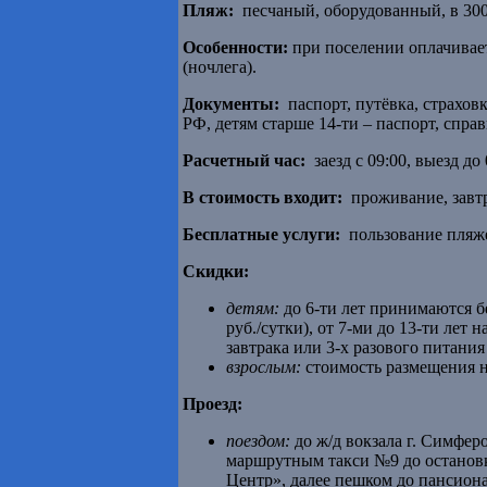
Пляж:
песчаный, оборудованный, в 300
Особенности:
при поселении оплачивае
(ночлега).
Документы:
паспорт, путёвка, страховк
РФ, детям старше 14-ти – паспорт, спра
Расчетный час:
заезд с 09:00, выезд до 
В стоимость входит:
проживание, завтр
Бесплатные услуги:
пользование пляж
Скидки:
детям:
до 6-ти лет принимаются б
руб./сутки), от 7-ми до 13-ти лет
завтрака или 3-х разового питания
взрослым:
стоимость размещения н
Проезд:
поездом:
до ж/д вокзала г. Симферо
маршрутным такси №9 до остановк
Центр», далее пешком до пансиона