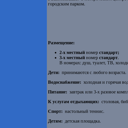
городским парком.
Размещение:
2-х местный
номер
стандарт;
3-х местный
номер
стандарт
.
В номерах: душ, туалет, ТВ, холо
Дети:
принимаются с любого возраста.
Водоснабжение:
холодная и горячая во
Питание:
завтрак или 3-х разовое комп
К услугам отдыхающих:
столовая, биб
Спорт:
настольный теннис.
Детям:
детская площадка.