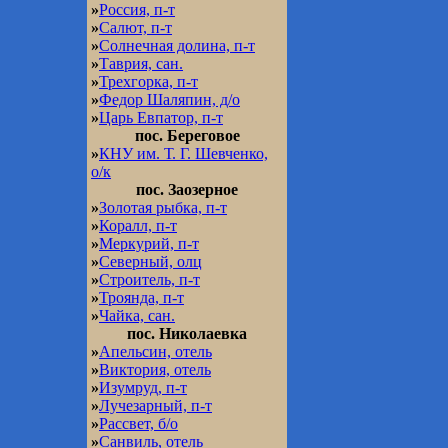
»
Россия, п-т
»
Салют, п-т
»
Солнечная долина, п-т
»
Таврия, сан.
»
Трехгорка, п-т
»
Федор Шаляпин, д/о
»
Царь Евпатор, п-т
пос. Береговое
»
КНУ им. Т. Г. Шевченко,
о/к
пос. Заозерное
»
Золотая рыбка, п-т
»
Коралл, п-т
»
Меркурий, п-т
»
Северный, олц
»
Строитель, п-т
»
Троянда, п-т
»
Чайка, сан.
пос. Николаевка
»
Апельсин, отель
»
Виктория, отель
»
Изумруд, п-т
»
Лучезарный, п-т
»
Рассвет, б/о
»
Санвиль, отель