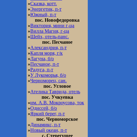
»
Сказка, котт.
»
Энергетик, п-т
»
Южный, п-т
пос. Новофедоровка
»
Виктория, мини г-ца
»
Вилла Магия, г-ца
»
Шейх, отель-панс.
пос. Песчаное
»
Александрия, п-т
»
Капля моря, г/к
»
Лагуна, б/о
»
Песчаное, п-т
»
Радуга, п-т
»
У Лукоморья, б/о
»
Черноморец, сан.
пос. Угловое
»
Ателика Таврида, отель
пос. Учкуевка
»
им. А.В. Мокроусова, ток
»
Одиссей, б/о
»
Яркий берег, п-т
пос. Черноморское
»
Динамикс, п-т
»
Новый океан, п-т
с. Стерегущее