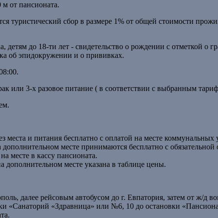
 м от пансионата.
тся туристический сбор в размере 1% от общей стоимости прож
а, детям до 18-ти лет - свидетельство о рождении с отметкой о г
вка об эпидокружении и о прививках.
08:00.
ак или 3-х разовое питание ( в соответствии с выбранным тариф
ем.
ез места и питания бесплатно с оплатой на месте коммунальных 
 на дополнительном месте принимаются бесплатно с обязательной
 на месте в кассу пансионата.
а дополнительном месте указана в таблице цены.
поль, далее рейсовым автобусом до г. Евпатория, затем от ж/д во
и «Санаторий «Здравница» или №6, 10 до остановки «Пансиона
та.