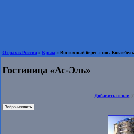
Отдых в России
»
Крым
» Восточный берег » пос. Коктебель
Гостиница «Ас-Эль»
Добавить отзыв
(О
Забронировать