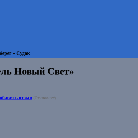
берег » Судак
ель Новый Свет»
обавить отзыв
(Отзывов нет)