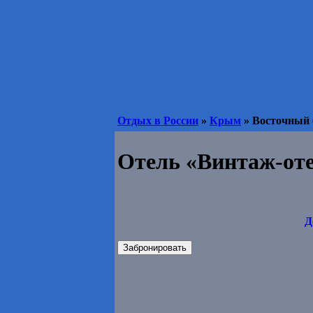
Отдых в России
»
Крым
» Восточный 
Отель «Винтаж-от
Д
Забронировать