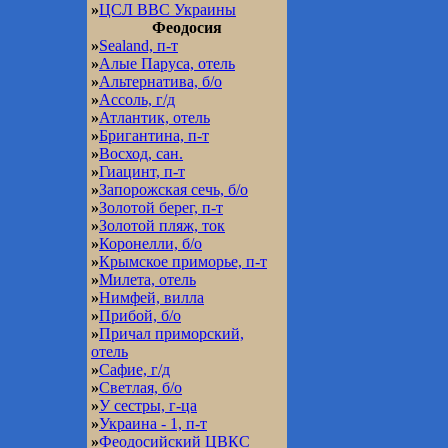
»
ЦСЛ ВВС Украины
Феодосия
»
Sealand, п-т
»
Алые Паруса, отель
»
Альтернатива, б/о
»
Ассоль, г/д
»
Атлантик, отель
»
Бригантина, п-т
»
Восход, сан.
»
Гиацинт, п-т
»
Запорожская сечь, б/о
»
Золотой берег, п-т
»
Золотой пляж, ток
»
Коронелли, б/о
»
Крымское приморье, п-т
»
Милета, отель
»
Нимфей, вилла
»
Прибой, б/о
»
Причал приморский,
отель
»
Сафие, г/д
»
Светлая, б/о
»
У сестры, г-ца
»
Украина - 1, п-т
»
Феодосийский ЦВКС