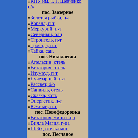
»
КНУ им. Т. Г. Шевченко,
о/к
пос. Заозерное
»
Золотая рыбка, п-т
»
Коралл, п-т
»
Меркурий, п-т
»
Северный, олц
»
Строитель, п-т
»
Троянда, п-т
»
Чайка, сан.
пос. Николаевка
»
Апельсин, отель
»
Виктория, отель
»
Изумруд, п-т
»
Лучезарный, п-т
»
Рассвет, б/о
»
Санвиль, отель
»
Сказка, котт.
»
Энергетик, п-т
»
Южный, п-т
пос. Новофедоровка
»
Виктория, мини г-ца
»
Вилла Магия, г-ца
»
Шейх, отель-панс.
пос. Песчаное