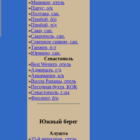
»
Марикон, отель
»
Парус, о/к
»
Полтава, сан.
»
Прибой, б/о
»
Прибой, ч/д
»
Саки, сан.
»
Сакрополь, сан.
»
Северное сияние, сан.
»
Танжер, п-т
»
Юрмино, сан.
Севастополь
»
Best Western, отель
»
Адмиралъ, г/д
»
Аквамарин, к/к
»
Вилла Рапаны, отель
»
Песочная бухта, КОК
»
Севастополь, г-ца
»
Фиолент, б/о
Южный берег
Алушта
»
35-й меридиан, отель