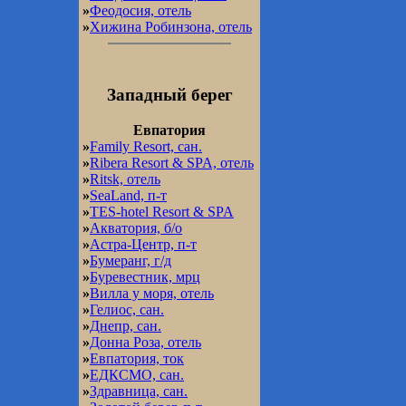
»
Феодосия, отель
»
Хижина Робинзона, отель
Западный берег
Евпатория
»
Family Resort, сан.
»
Ribera Resort & SPA, отель
»
Ritsk, отель
»
SeaLand, п-т
»
TES-hotel Resort & SPA
»
Акватория, б/о
»
Астра-Центр, п-т
»
Бумеранг, г/д
»
Буревестник, мрц
»
Вилла у моря, отель
»
Гелиос, сан.
»
Днепр, сан.
»
Донна Роза, отель
»
Евпатория, ток
»
ЕДКСМО, сан.
»
Здравница, сан.