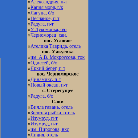
»
Александрия, п-т
»
Капля моря, г/к
»
Лагуна, б/о
»
Песчаное, п-т
»
Радуга, п-т
»
У Лукоморья, б/о
»
Черноморец, сан.
пос. Угловое
»
Ателика Таврида, отель
пос. Учкуевка
»
им. А.В. Мокроусова, ток
»
Одиссей, б/о
»
Яркий берег, п-т
пос. Черноморское
»
Динамикс, п-т
»
Новый океан, п-т
с. Стерегущее
»
Радуга, б/о
Саки
»
Вилла гавань, отель
»
Золотая рыбка, отель
»
Изумруд, п-т
»
Изумруд, п-т
»
им. Пирогова, вкс
»
Лидия, отель