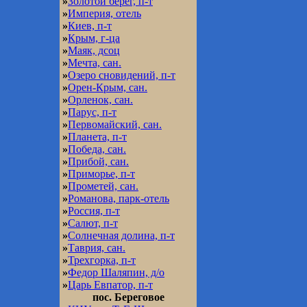
»
Золотой берег, п-т
»
Империя, отель
»
Киев, п-т
»
Крым, г-ца
»
Маяк, дсоц
»
Мечта, сан.
»
Озеро сновидений, п-т
»
Орен-Крым, сан.
»
Орленок, сан.
»
Парус, п-т
»
Первомайский, сан.
»
Планета, п-т
»
Победа, сан.
»
Прибой, сан.
»
Приморье, п-т
»
Прометей, сан.
»
Романова, парк-отель
»
Россия, п-т
»
Салют, п-т
»
Солнечная долина, п-т
»
Таврия, сан.
»
Трехгорка, п-т
»
Федор Шаляпин, д/о
»
Царь Евпатор, п-т
пос. Береговое