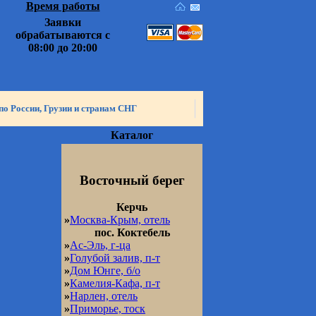
Время работы
Заявки
обрабатываются с
08:00 до 20:00
по России, Грузии и странам СНГ
Каталог
Восточный берег
Керчь
»
Москва-Крым, отель
пос. Коктебель
»
Ас-Эль, г-ца
»
Голубой залив, п-т
»
Дом Юнге, б/о
»
Камелия-Кафа, п-т
»
Нарлен, отель
»
Приморье, тоск