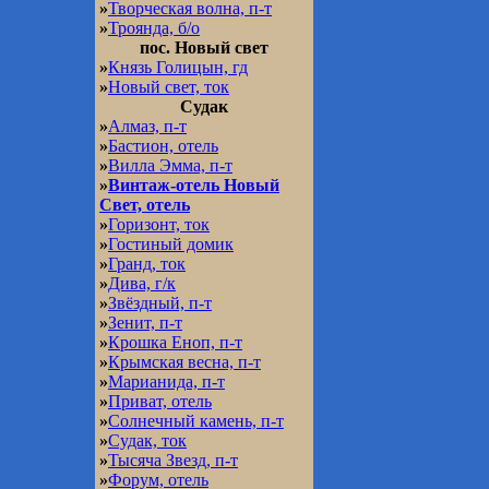
»
Творческая волна, п-т
»
Троянда, б/о
пос. Новый свет
»
Князь Голицын, гд
»
Новый свет, ток
Судак
»
Алмаз, п-т
»
Бастион, отель
»
Вилла Эмма, п-т
»
Винтаж-отель Новый
Свет, отель
»
Горизонт, ток
»
Гостиный домик
»
Гранд, ток
»
Дива, г/к
»
Звёздный, п-т
»
Зенит, п-т
»
Крошка Еноп, п-т
»
Крымская весна, п-т
»
Марианида, п-т
»
Приват, отель
»
Солнечный камень, п-т
»
Судак, ток
»
Тысяча Звезд, п-т
»
Форум, отель