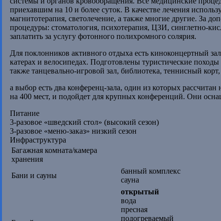
системы и органов кровообращения. Все медицинские процед
приехавшим на 10 и более суток. В качестве лечения исполь
магнитотерапия, светолечение, а также многие другие. За д
процедуры: стоматология, психотерапия, ЦЗИ, синглетно-ки
заплатить за услугу фотонного полихромного солярия.
Для поклонников активного отдыха есть киноконцертный зал,
катерах и велосипедах. Подготовлены туристические походы
также танцевально-игровой зал, библиотека, теннисный корт,
а выбор есть два конференц-зала, один из которых рассчитан н
на 400 мест, и подойдет для крупных конференций. Они осн
Питание
3-разовое «шведский стол» (высокий сезон)
3-разовое «меню-заказ» низкий сезон
Инфраструктура
Багажная комната/камера
хранения
банный комплекс
Бани и сауны
сауна
открытый
вода
пресная
подогреваемый