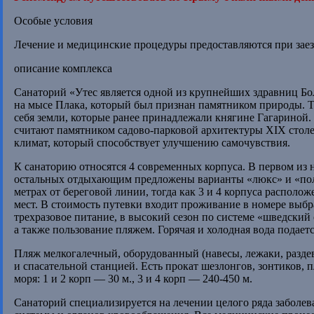
Особые условия
Лечение и медицинские процедуры предоставляются при заезд
описание комплекса
Санаторий «Утес является одной из крупнейших здравниц Б
на мысе Плака, который был признан памятником природы. Те
себя земли, которые ранее принадлежали княгине Гагариной.
считают памятником садово-парковой архитектуры XIX столе
климат, который способствует улучшению самочувствия.
К санаторию относятся 4 современных корпуса. В первом из 
остальных отдыхающим предложены варианты «люкс» и «полул
метрах от береговой линии, тогда как 3 и 4 корпуса располож
мест. В стоимость путевки входит проживание в номере выбр
трехразовое питание, в высокий сезон по системе «шведский
а также пользование пляжем. Горячая и холодная вода подает
Пляж мелкогалечный, оборудованный (навесы, лежаки, разде
и спасательной станцией. Есть прокат шезлонгов, зонтиков, 
моря: 1 и 2 корп — 30 м., 3 и 4 корп — 240-450 м.
Санаторий специализируется на лечении целого ряда заболев