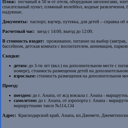
Пляж:
песчаный в 50 м от отеля, оборудован шезлонгами, зонт
спасательный пункт, пляжный волейбол, водные развлечения, б
надувные.
Документы:
паспорт, ваучер, путевка, для детей – справка о
Расчетный час:
заезд с 14:00, выезд до 12:00.
В стоимость входит:
проживание, питание на выбор (завтрак, 
бассейном, детская комната с воспитателем, аннимация, парковка
Скидки:
детям:
до 3-ти лет (вкл.) на дополнительном месте с пит
номере), стоимость размещения детей на дополнительном 
взрослым:
стоимость размещения на дополнительном мес
Проезд:
поездом:
до г. Анапа, от ж/д вокзала г. Анапа - маршрут
самолетом:
до г. Анапа, от аэропорта г. Анапа - маршрут
маршрутными такси №114,134
Адрес:
Краснодарский край, Анапа, кп.Джемете, Джеметинский