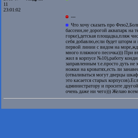
11
23:01:02
---
Что хочу сказать про Фею2,Бол
бассеин,не дорогой аквапарк на т
горке),детская площадка,пляж чи
себя добавлю,если будет шторм и в
первой линии с видом на море,жди
много пляжного песочка))) При в
жил в корпусе №10),работу конди
заправленным т.е.просто дуть не
ножки на кроватях,есть ли занаве
(отваливаться могут дверцы шкаф
это касается старых корпусов).Есл
администратору и просите другой
очень даже ни чего))) Желаю всем