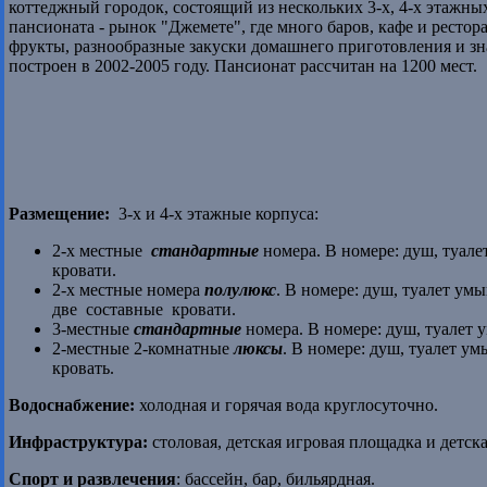
коттеджный городок, состоящий из нескольких 3-х, 4-х этажны
пансионата - рынок "Джемете", где много баров, кафе и ресто
фрукты, разнообразные закуски домашнего приготовления и з
построен в 2002-2005 году. Пансионат рассчитан на 1200 мест.
Размещение:
3-х и 4-х этажные корпуса:
2-х местные
стандартные
номера. В номере: душ, туал
кровати.
2-х местные номера
полулюкс
. В номере: душ, туалет ум
две составные кровати.
3-местные
стандартные
номера. В номере: душ, туалет 
2-местные 2-комнатные
люксы
. В номере: душ, туалет у
кровать.
Водоснабжение:
холодная и горячая вода круглосуточно.
Инфраструктура:
столовая, детская игровая площадка и детск
Спорт и развлечения
: бассейн, бар, бильярдная.