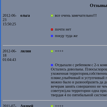
Отзывы
2012-06-
ольга
все очень замечательно!!!
23
15:50:25
почти нет
поеду туда же
2012-06-
лилия
++++
18
01:04:43
Отдыхали с ребенком с 2-х комн
Остались довольны. Плюсы:хорош
ухоженная территория,собственн
пляже,улыбчивый и уступчивый п
можно было и разнообразить да д
вечерам занять совершенно не чем
советую),на территории одна при
твердая 4 по пятибальной системе
2011-07-
Андрей
++++