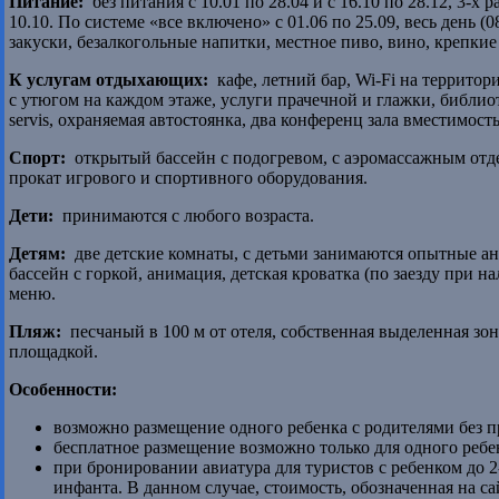
Питание:
без питания с 10.01 по 28.04 и с 16.10 по 28.12, 3-х 
10.10. По системе «все включено» с 01.06 по 25.09, весь день (0
закуски, безалкогольные напитки, местное пиво, вино, крепки
К услугам отдыхающих:
кафе, летний бар, Wi-Fi на территор
с утюгом на каждом этаже, услуги прачечной и глажки, библио
servis, охраняемая автостоянка, два конференц зала вместимость
Спорт:
открытый бассейн с подогревом, с аэромассажным отде
прокат игрового и спортивного оборудования.
Дети:
принимаются с любого возраста.
Детям:
две детские комнаты, с детьми занимаются опытные ан
бассейн с горкой, анимация, детская кроватка (по заезду при на
меню.
Пляж:
песчаный в 100 м от отеля, собственная выделенная зо
площадкой.
Особенности:
возможно размещение одного ребенка с родителями без пр
бесплатное размещение возможно только для одного ребе
при бронировании авиатура для туристов с ребенком до 2
инфанта. В данном случае, стоимость, обозначенная на с