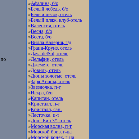
»
Афалина, б/о
»
Белый лебедь, б/о
»
Белый песок, отель
»
Белый пляж, клуб-отель
»
Валенсия, отель
»
Весна, б/о
»
Веста, б/о
»
Вилла Валерия, г/д
»
Гранд-Круиз, отель
»
Дача delSol, отель
 по
»
Дельфин, отель
»
Джемете, отель
»
Довиль, отель
»
Дюны золотые, отель
»
Заря Анапы, отель
»
Звездочка, п-т
»
Искра, б/о
»
Капитан, отель
»
Кристалл, п-т
»
Кристалл, сан.
»
Ласточка, п-т
»
Лонг Бич 3*, отель
»
Морская волна, п-т
»
Морской бриз, г-ца
»
Морской конёк, г-ца