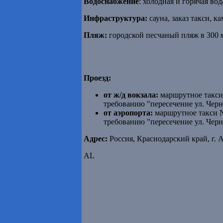
Водоснабжение
: холодная и горячая во
Инфраструктура:
сауна, заказ такси, к
Пляж:
городской песчаный пляж в 300 м
Проезд:
от ж/д вокзала:
маршрутное такси 
требованию "пересечение ул. Черно
от аэропорта:
маршрутное такси №
требованию "пересечение ул. Черно
Адрес:
Россия, Краснодарский край, г. 
AL