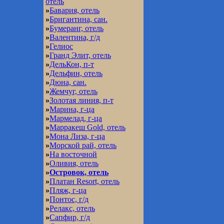
отель
»
Бавария, отель
»
Бригантина, сан.
»
Бумеранг, отель
»
Валентина, г/д
»
Гелиос
»
Гранд Элит, отель
»
ДельКон, п-т
»
Дельфин, отель
»
Дюна, сан.
»
Жемчуг, отель
»
Золотая линия, п-т
»
Марина, г-ца
»
Мармелад, г-ца
»
Марракеш Gold, отель
»
Мона Лиза, г-ца
»
Морской рай, отель
»
На восточной
»
Оливия, отель
»
Островок, отель
»
Платан Resort, отель
»
Пляж, г-ца
»
Понтос, г/д
»
Релакс, отель
»
Сапфир, г/д