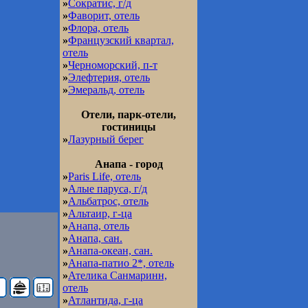
»
Сократис, г/д
»
Фаворит, отель
»
Флора, отель
»
Французский квартал,
отель
»
Черноморский, п-т
»
Элефтерия, отель
»
Эмеральд, отель
Отели, парк-отели,
гостиницы
»
Лазурный берег
Анапа - город
»
Paris Life, отель
»
Алые паруса, г/д
»
Альбатрос, отель
»
Альтаир, г-ца
»
Анапа, отель
»
Анапа, сан.
»
Анапа-океан, сан.
»
Анапа-патио 2*, отель
»
Ателика Санмаринн,
отель
»
Атлантида, г-ца