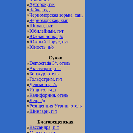
»
Хуторок, г/к
»
Чайка, г/д
»
Черноморская зорька, сан.
»
Черноморская, кмг
»
Шихан, п-т
»
Юбилейный, п-т
»
Южная ночь, д/о
»
Южный Парус, п-т
»
Юность, д/о
Сукко
»
Democratia 3*, отель
»
Аквамарин, п-т
»
Бонжур, отель
»
Гольфстрим, п-т
»
Дельмонт, г/к
»
Индиго, г-ца
»
Калифорния, отель
»
Лев, г/д
»
Резиденция Утриш, отель
»
Шингари, п-т
Благовещенская
»
Кассандра, п-т
»
Малахит, п-т