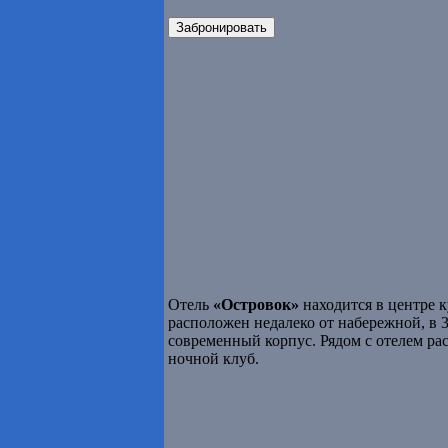
Забронировать
Отель
«Островок»
находится в центре 
расположен недалеко от набережной, в 
современный корпус. Рядом с отелем ра
ночной клуб.