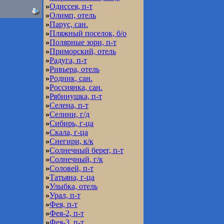
»
Одиссея, п-т
»
Олимп, отель
»
Парус, сан.
»
Пляжный поселок, б/о
»
Полярные зори, п-т
»
Приморский, отель
»
Радуга, п-т
»
Ривьера, отель
»
Родник, сан.
»
Россиянка, сан.
»
Рябинушка, п-т
»
Селена, п-т
»
Селини, г/д
»
Сибирь, г-ца
»
Скала, г-ца
»
Снегири, к/к
»
Солнечный берег, п-т
»
Солнечный, г/к
»
Соловей, п-т
»
Татьяна, г-ца
»
Улыбка, отель
»
Урал, п-т
»
Фея, п-т
»
Фея-2, п-т
»
Фея-3, п-т