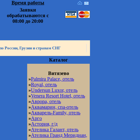
Время работы
Заявки
обрабатываются с
08:00 до 20:00
по России, Грузии и странам СНГ
Каталог
Витязево
»
Palmira Palace, отель
»
Royal, отель
»
Undersun Luxor, отель
»
Venera Resort Hotel, отель
»
Аврора, отель
»
Аквамарин, спа-отель
»
Акварель-Family, отель
»
Арго
»
Астория, г/д
»
Ателика Галант, отель
»
Ателика Гранд Меридиан,