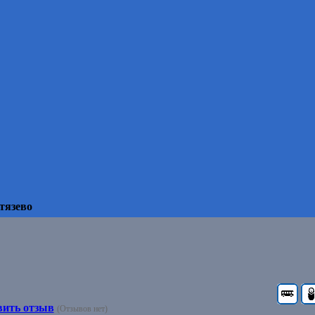
тязево
вить отзыв
(Отзывов нет)