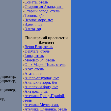
»
Соната, отель
»
Старинная Анапа, сан.
»
Старый город, отель
»
Тополь, д/о
»
Черное море, п-т
»
Эдем, г-ца
»
Элита, оц
Пионерский проспект и
Джемете
»
Beton Brut, отель
»
DelMare, отель
»
Luna, отель
»
Moreleto 3*, отель
»
Onix Марко Поло, отель
»
Агат, отель
»
Агата, п-т
ндиционер.
»
Анапа-лазурная, п-т
ндиционер,
»
Анапские зори, б/о
»
Анапский бриз, п-т
диционер,
»
Антарес, г-ца
»
Ателика Гранд-Прибой,
зор,
отель
»
Ателика Мечта, сан.
»
Ателика Славянка, отель