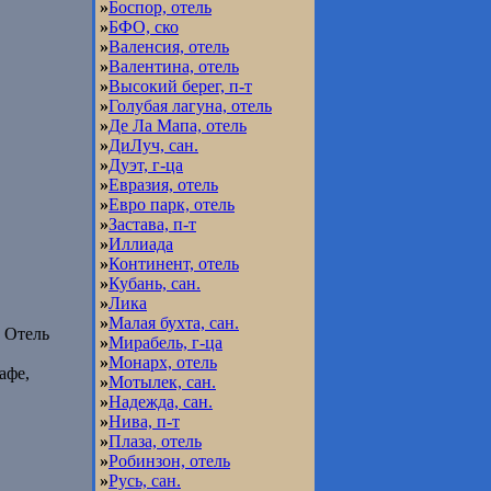
»
Боспор, отель
»
БФО, ско
»
Валенсия, отель
»
Валентина, отель
»
Высокий берег, п-т
»
Голубая лагуна, отель
»
Де Ла Мапа, отель
»
ДиЛуч, сан.
»
Дуэт, г-ца
»
Евразия, отель
»
Евро парк, отель
»
Застава, п-т
»
Иллиада
»
Континент, отель
»
Кубань, сан.
»
Лика
»
Малая бухта, сан.
. Отель
»
Мирабель, г-ца
»
Монарх, отель
афе,
»
Мотылек, сан.
»
Надежда, сан.
»
Нива, п-т
»
Плаза, отель
»
Робинзон, отель
»
Русь, сан.