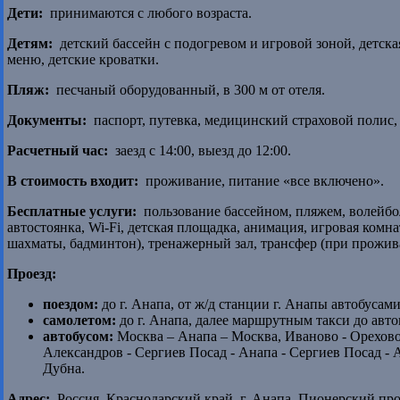
Дети:
принимаются с любого возраста.
Детям:
детский бассейн с подогревом и игровой зоной, детска
меню, детские кроватки.
Пляж:
песчаный оборудованный, в 300 м от отеля.
Документы:
паспорт, путевка, медицинский страховой полис, 
Расчетный час:
заезд с 14:00, выезд до 12:00.
В стоимость входит:
проживание, питание «все включено».
Бесплатные услуги:
пользование бассейном, пляжем, волейбо
автостоянка, Wi-Fi, детская площадка, анимация, игровая комн
шахматы, бадминтон), тренажерный зал, трансфер (при проживан
Проезд:
поездом:
до г. Анапа, от ж/д станции г. Анапы автобусам
самолетом:
до г. Анапа, далее маршрутным такси до авто
автобусом:
Москва – Анапа – Москва, Иваново - Орехово-
Александров - Сергиев Посад - Анапа - Сергиев Посад - 
Дубна.
Адрес:
Россия, Краснодарский край, г. Анапа, Пионерский просп