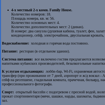
4-х местный 2-х комн. Family House.
Количество номеров: 18.
Площадь номера, кв. м: 56.
Количество основных мест: 4.
Количество дополнительных мест: 2 (диван).
В номере: два санузла (душевая кабина, туалет, фен, хал
кондиционер, сейф, электрочайник, двуспальная кровать, 
Водоснабжение:
холодная и горячая вода постоянно.
Питание:
ресторан (в отдельном здании).
Система питания:
все включено гостям предлагаются всевозм
напитками кубанских производителей, безалкогольные напитки
К услугам отдыхающих:
лобби-бар, Wi-Fi, охраняемая автосто
трансфер (при проживании от 7 дней, аэропорт и ж/д вокзал - 
сейф на ресепшене, гладильная комната, прачечная, бильярд, н
профессионального фотографа.
Спорт:
открытый бассейн с подогревом с пресной водой, воле
прокат спортинвентаря (мячи, шашки, нарды, шахматы, бадмин
зал.