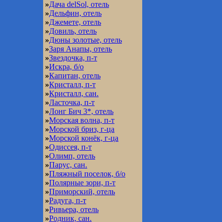
»
Дача delSol, отель
»
Дельфин, отель
»
Джемете, отель
»
Довиль, отель
»
Дюны золотые, отель
»
Заря Анапы, отель
»
Звездочка, п-т
»
Искра, б/о
»
Капитан, отель
»
Кристалл, п-т
»
Кристалл, сан.
»
Ласточка, п-т
»
Лонг Бич 3*, отель
»
Морская волна, п-т
»
Морской бриз, г-ца
»
Морской конёк, г-ца
»
Одиссея, п-т
»
Олимп, отель
»
Парус, сан.
»
Пляжный поселок, б/о
»
Полярные зори, п-т
»
Приморский, отель
»
Радуга, п-т
»
Ривьера, отель
»
Родник, сан.