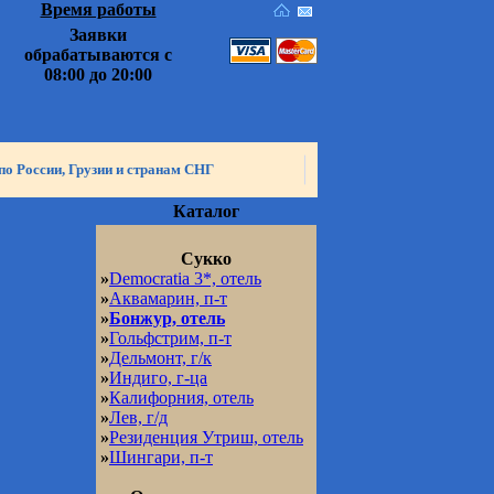
Время работы
Заявки
обрабатываются с
08:00 до 20:00
по России, Грузии и странам СНГ
Каталог
Сукко
»
Democratia 3*, отель
»
Аквамарин, п-т
»
Бонжур, отель
»
Гольфстрим, п-т
»
Дельмонт, г/к
»
Индиго, г-ца
»
Калифорния, отель
»
Лев, г/д
»
Резиденция Утриш, отель
»
Шингари, п-т