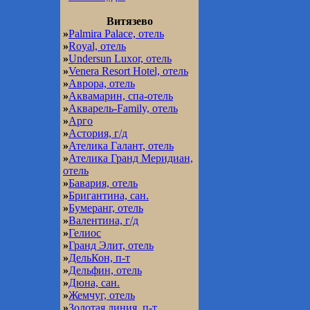
Витязево
»
Palmira Palace, отель
»
Royal, отель
»
Undersun Luxor, отель
»
Venera Resort Hotel, отель
»
Аврора, отель
»
Аквамарин, спа-отель
»
Акварель-Family, отель
»
Арго
»
Астория, г/д
»
Ателика Галант, отель
»
Ателика Гранд Меридиан,
отель
»
Бавария, отель
»
Бригантина, сан.
»
Бумеранг, отель
»
Валентина, г/д
»
Гелиос
»
Гранд Элит, отель
»
ДельКон, п-т
»
Дельфин, отель
»
Дюна, сан.
»
Жемчуг, отель
»
Золотая линия, п-т