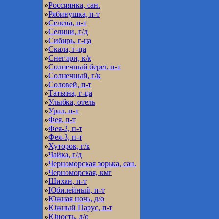
»
Россиянка, сан.
»
Рябинушка, п-т
»
Селена, п-т
»
Селини, г/д
»
Сибирь, г-ца
»
Скала, г-ца
»
Снегири, к/к
»
Солнечный берег, п-т
»
Солнечный, г/к
»
Соловей, п-т
»
Татьяна, г-ца
»
Улыбка, отель
»
Урал, п-т
»
Фея, п-т
»
Фея-2, п-т
»
Фея-3, п-т
»
Хуторок, г/к
»
Чайка, г/д
»
Черноморская зорька, сан.
»
Черноморская, кмг
»
Шихан, п-т
»
Юбилейный, п-т
»
Южная ночь, д/о
»
Южный Парус, п-т
»
Юность, д/о