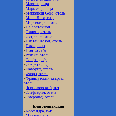
»
Марина, г-ца
»
Мармелад, г-ца
»
Марракеш Gold, отель
»
Мона Лиза, г-ца
»
Морской рай, отель
»
На восточной
»
Оливия, отель
»
Островок, отель
»
Платан Resort, отель
»
Пляж, г-ца
»
Понтос, г/д
»
Релакс, отель
»
Сапфир, г/д
»
Сократис, г/д
»
Фаворит, отель
»
Флора, отель
»
Французский квартал,
отель
»
Черноморский, п-т
»
Элефтерия, отель
»
Эмеральд, отель
Благовещенская
»
Кассандра, п-т
»
Малахит, п-т