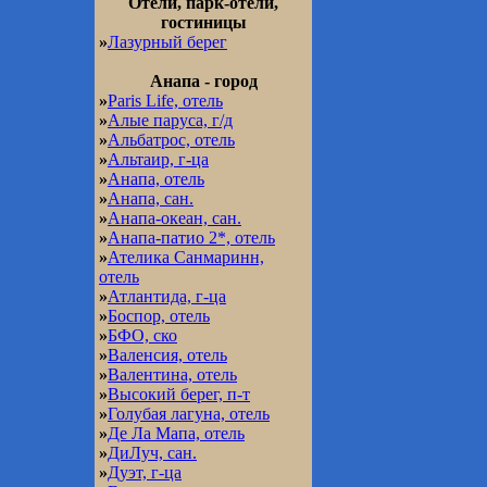
Отели, парк-отели,
гостиницы
»
Лазурный берег
Анапа - город
»
Paris Life, отель
»
Алые паруса, г/д
»
Альбатрос, отель
»
Альтаир, г-ца
»
Анапа, отель
»
Анапа, сан.
»
Анапа-океан, сан.
»
Анапа-патио 2*, отель
»
Ателика Санмаринн,
отель
»
Атлантида, г-ца
»
Боспор, отель
»
БФО, ско
»
Валенсия, отель
»
Валентина, отель
»
Высокий берег, п-т
»
Голубая лагуна, отель
»
Де Ла Мапа, отель
»
ДиЛуч, сан.
»
Дуэт, г-ца