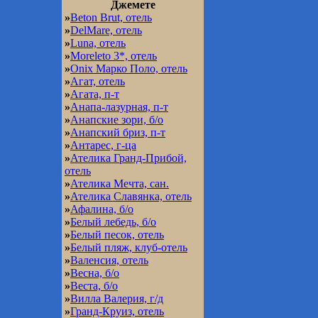
Джемете
»
Beton Brut, отель
»
DelMare, отель
»
Luna, отель
»
Moreleto 3*, отель
»
Onix Марко Поло, отель
»
Агат, отель
»
Агата, п-т
»
Анапа-лазурная, п-т
»
Анапские зори, б/о
»
Анапский бриз, п-т
»
Антарес, г-ца
»
Ателика Гранд-Прибой,
отель
»
Ателика Мечта, сан.
»
Ателика Славянка, отель
»
Афалина, б/о
»
Белый лебедь, б/о
»
Белый песок, отель
»
Белый пляж, клуб-отель
»
Валенсия, отель
»
Весна, б/о
»
Веста, б/о
»
Вилла Валерия, г/д
»
Гранд-Круиз, отель