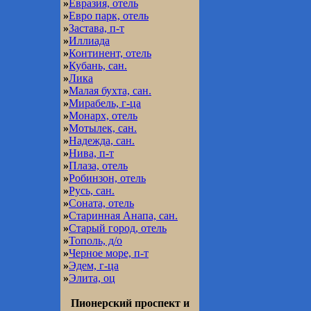
»
Евразия, отель
»
Евро парк, отель
»
Застава, п-т
»
Иллиада
»
Континент, отель
»
Кубань, сан.
»
Лика
»
Малая бухта, сан.
»
Мирабель, г-ца
»
Монарх, отель
»
Мотылек, сан.
»
Надежда, сан.
»
Нива, п-т
»
Плаза, отель
»
Робинзон, отель
»
Русь, сан.
»
Соната, отель
»
Старинная Анапа, сан.
»
Старый город, отель
»
Тополь, д/о
»
Черное море, п-т
»
Эдем, г-ца
»
Элита, оц
Пионерский проспект и