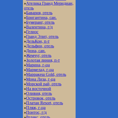
»
Ателика Гранд Меридиан,
отель
»
Бавария, отель
»
Бригантина, сан.
»
Бумеранг, отель
»
Валентина, г/д
»
Гелиос
»
Гранд Элит, отель
»
ДельКон, п-т
»
Дельфин, отель
»
Дюна, сан.
»
Жемчуг, отель
»
Золотая линия, п-т
»
Марина, г-ца
»
Мармелад, г-ца
»
Марракеш Gold, отель
»
Мона Лиза, г-ца
»
Морской рай, отель
»
На восточной
»
Оливия, отель
»
Островок, отель
»
Платан Resort, отель
»
Пляж, г-ца
»
Понтос, г/д
»
Релакс, отель