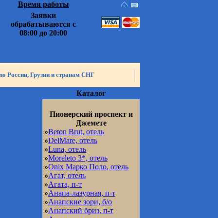
Время работы
Заявки
обрабатываются с
08:00 до 20:00
по России, Грузии и странам СНГ
Каталог
Пионерский проспект и
Джемете
»
Beton Brut, отель
»
DelMare, отель
»
Luna, отель
»
Moreleto 3*, отель
»
Onix Марко Поло, отель
»
Агат, отель
»
Агата, п-т
»
Анапа-лазурная, п-т
»
Анапские зори, б/о
»
Анапский бриз, п-т