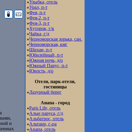
»
Улыбка, отель
»
Урал, п-т
»
Фея, п-т
»
Фея-2, п-т
»
Фея-3, п-т
»
Хуторок, г/к
»
Чайка, г/д
»
Черноморская зорька, сан.
»
Черноморская, кмг
»
Шихан, п-т
»
Юбилейный, п-т
»
Южная ночь, д/о
»
Южный Парус, п-т
»
Юность, д/о
Отели, парк-отели,
гостиницы
»
Лазурный берег
Анапа - город
»
Paris Life, отель
а
»
Алые паруса, г/д
рными,
»
Альбатрос, отель
иной и
»
Альтаир, г-ца
оженных
»
Анапа, отель