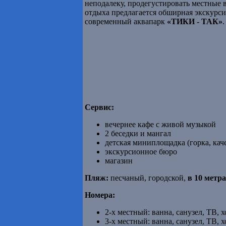
неподалеку, продегустировать местные 
отдыха предлагается обширная экскурси
современный аквапарк
«ТИКИ - ТАК»
.
Сервис:
вечернее кафе с живой музыкой
2 беседки и мангал
детская миниплощадка (горка, кач
экскурсионное бюро
магазин
Пляж:
песчаный, городской,
в 10 метр
Номера:
2-х местный: ванна, санузел, TВ,
3-х местный: ванна, санузел, TВ,