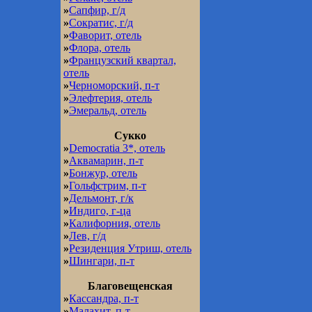
»
Сапфир, г/д
»
Сократис, г/д
»
Фаворит, отель
»
Флора, отель
»
Французский квартал,
отель
»
Черноморский, п-т
»
Элефтерия, отель
»
Эмеральд, отель
Сукко
»
Democratia 3*, отель
»
Аквамарин, п-т
»
Бонжур, отель
»
Гольфстрим, п-т
»
Дельмонт, г/к
»
Индиго, г-ца
»
Калифорния, отель
»
Лев, г/д
»
Резиденция Утриш, отель
»
Шингари, п-т
Благовещенская
»
Кассандра, п-т
»
Малахит, п-т