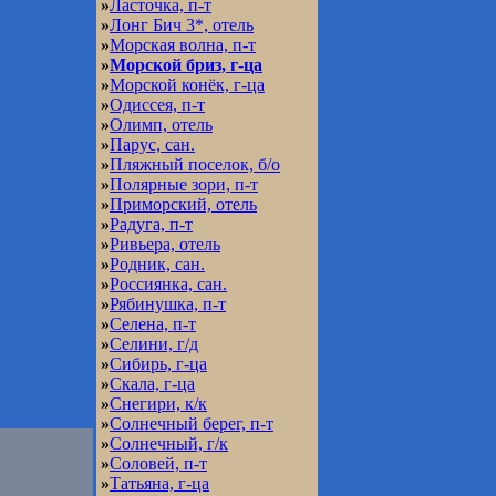
»
Ласточка, п-т
»
Лонг Бич 3*, отель
»
Морская волна, п-т
»
Морской бриз, г-ца
»
Морской конёк, г-ца
»
Одиссея, п-т
»
Олимп, отель
»
Парус, сан.
»
Пляжный поселок, б/о
»
Полярные зори, п-т
»
Приморский, отель
»
Радуга, п-т
»
Ривьера, отель
»
Родник, сан.
»
Россиянка, сан.
»
Рябинушка, п-т
»
Селена, п-т
»
Селини, г/д
»
Сибирь, г-ца
»
Скала, г-ца
»
Снегири, к/к
»
Солнечный берег, п-т
»
Солнечный, г/к
»
Соловей, п-т
»
Татьяна, г-ца