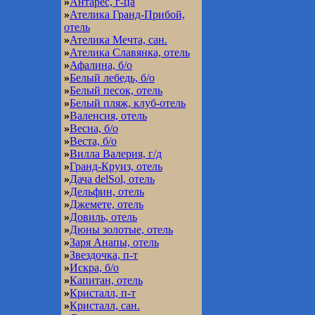
»
Антарес, г-ца
»
Ателика Гранд-Прибой,
отель
»
Ателика Мечта, сан.
»
Ателика Славянка, отель
»
Афалина, б/о
»
Белый лебедь, б/о
»
Белый песок, отель
»
Белый пляж, клуб-отель
»
Валенсия, отель
»
Весна, б/о
»
Веста, б/о
»
Вилла Валерия, г/д
»
Гранд-Круиз, отель
»
Дача delSol, отель
»
Дельфин, отель
»
Джемете, отель
»
Довиль, отель
»
Дюны золотые, отель
»
Заря Анапы, отель
»
Звездочка, п-т
»
Искра, б/о
»
Капитан, отель
»
Кристалл, п-т
»
Кристалл, сан.