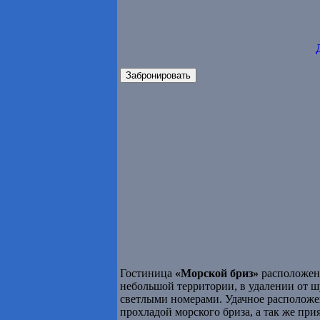
Забронировать
Гостиница
«Морской бриз»
расположена
небольшой территории, в удалении от 
светлыми номерами. Удачное расположе
прохладой морского бриза, а так же пр