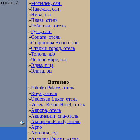
р (max. 2
»
Мотылек, сан.
»
Надежда, сан.
»
Нива, п-т
»
Плаза, отель
»
Робинзон, отель
»
Русь, сан.
»
Соната, отель
»
Старинная Анапа, сан.
»
Старый город, отель
»
Тополь, д/о
»
Черное море, п-т
»
Эдем, г-ца
»
Элита, оц
Витязево
»
Palmira Palace, отель
»
Royal, отель
»
Undersun Luxor, отель
»
Venera Resort Hotel, отель
»
Аврора, отель
»
Аквамарин, спа-отель
»
Акварель-Family, отель
»
Арго
»
Астория, г/д
»
Ателика Галант, отель