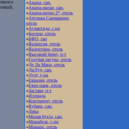
тивного
»
Анапа, сан.
 новый,
»
Анапа-океан, сан.
»
Анапа-патио 2*, отель
»
Ателика Санмаринн,
отель
»
Атлантида, г-ца
»
Боспор, отель
»
БФО, ско
»
Валенсия, отель
»
Валентина, отель
»
Высокий берег, п-т
»
Голубая лагуна, отель
»
Де Ла Мапа, отель
»
ДиЛуч, сан.
»
Дуэт, г-ца
»
Евразия, отель
»
Евро парк, отель
»
Застава, п-т
»
Иллиада
»
Континент, отель
»
Кубань, сан.
»
Лика
»
Малая бухта, сан.
»
Мирабель, г-ца
»
Монарх, отель