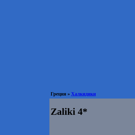
Греция »
Халкидики
Zaliki 4*