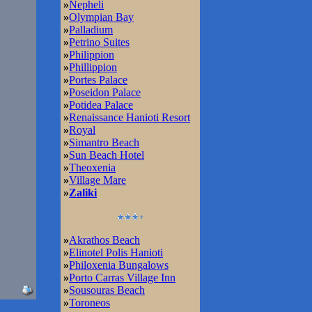
»
Nepheli
»
Olympian Bay
»
Palladium
»
Petrino Suites
»
Philippion
»
Phillippion
»
Portes Palace
»
Poseidon Palace
»
Potidea Palace
»
Renaissance Hanioti Resort
»
Royal
»
Simantro Beach
»
Sun Beach Hotel
»
Theoxenia
»
Village Mare
»
Zaliki
»
Akrathos Beach
»
Elinotel Polis Hanioti
»
Philoxenia Bungalows
»
Porto Carras Village Inn
»
Sousouras Beach
»
Toroneos