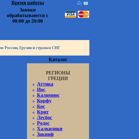
Время работы
Заявки
обрабатываются с
08:00 до 20:00
по России, Грузии и странам СНГ
Каталог
РЕГИОНЫ
ГРЕЦИИ
Аттика
Иос
Калимнос
Корфу
Кос
Крит
Лесбос
Родос
Халкидики
Закинф