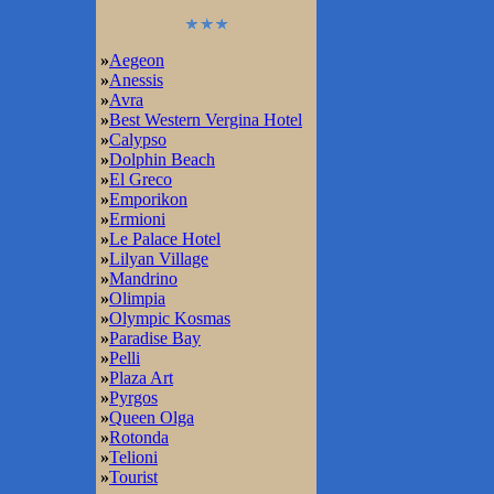
»
Aegeon
»
Anessis
»
Avra
»
Best Western Vergina Hotel
»
Calypso
»
Dolphin Beach
»
El Greco
»
Emporikon
»
Ermioni
»
Le Palace Hotel
»
Lilyan Village
»
Mandrino
»
Olimpia
»
Olympic Kosmas
»
Paradise Bay
»
Pelli
»
Plaza Art
»
Pyrgos
»
Queen Olga
»
Rotonda
»
Telioni
»
Tourist