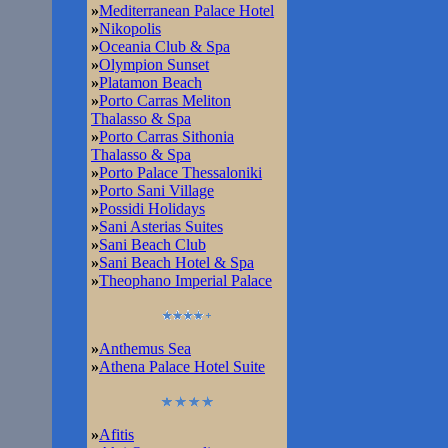
»
Mediterranean Palace Hotel
»
Nikopolis
»
Oceania Club & Spa
»
Olympion Sunset
»
Platamon Beach
»
Porto Carras Meliton
Thalasso & Spa
»
Porto Carras Sithonia
Thalasso & Spa
»
Porto Palace Thessaloniki
»
Porto Sani Village
»
Possidi Holidays
»
Sani Asterias Suites
»
Sani Beach Club
»
Sani Beach Hotel & Spa
»
Theophano Imperial Palace
»
Anthemus Sea
»
Athena Palace Hotel Suite
»
Afitis