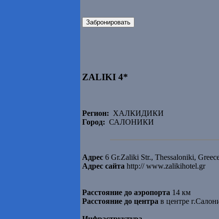
Забронировать
ZALIKI 4*
Регион:
ХАЛКИДИКИ
Город:
САЛОНИКИ
Адрес
6 Gr.Zaliki Str., Thessaloniki, Greec
Адрес сайта
http:// www.zalikihotel.gr
Расстояние до аэропорта
14 км
Расстояние до центра
в центре г.Салон
Инфраструктура