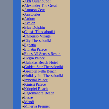
»
Akti Ouranoupoli
»
Alexander The Great
»
Ammon Zeus
»
Aristoteles
»
Atrium
»
Avalon
»
Blue Dolphin
»
Capsis Thessaloniki
»
Chrousso Village
»
City Thessaloniki
»
Egnatia
»
Egnatia Palace
»
Ekies All Senses Resort
»
Flegra Palace
»
Galaxias Beach Hotel
»
Golden Star Thessaloniki
»
Grecotel Pella Beach
»
Holiday Inn Thessaloniki
»
Imperial Palace
»
Kinissi Palace
»
Kriopigi Beach
»
Lagomandra Beach
»
Lesse
»
Mendi
»
Minerva Premier