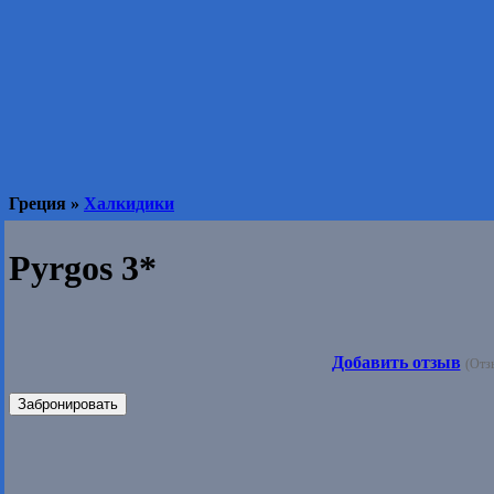
Греция »
Халкидики
Pyrgos 3*
Добавить отзыв
(Отз
Забронировать