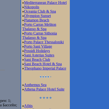
»
Mediterranean Palace Hotel
»
Nikopolis
»
Oceania Club & Spa
»
Olympion Sunset
»
Platamon Beach
»
Porto Carras Meliton
Thalasso & Spa
»
Porto Carras Sithonia
Thalasso & Spa
»
Porto Palace Thessaloniki
»
Porto Sani Village
»
Possidi Holidays
»
Sani Asterias Suites
»
Sani Beach Club
»
Sani Beach Hotel & Spa
»
Theophano Imperial Palace
»
Anthemus Sea
»
Athena Palace Hotel Suite
рен: 1;
a Бассейн;
»
Afitis