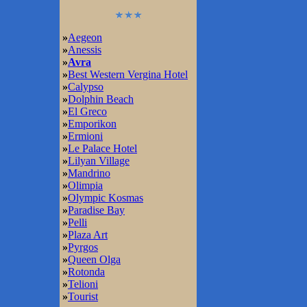
»
Aegeon
»
Anessis
»
Avra
»
Best Western Vergina Hotel
»
Calypso
»
Dolphin Beach
»
El Greco
»
Emporikon
»
Ermioni
»
Le Palace Hotel
»
Lilyan Village
»
Mandrino
»
Olimpia
»
Olympic Kosmas
»
Paradise Bay
»
Pelli
»
Plaza Art
»
Pyrgos
»
Queen Olga
»
Rotonda
»
Telioni
»
Tourist