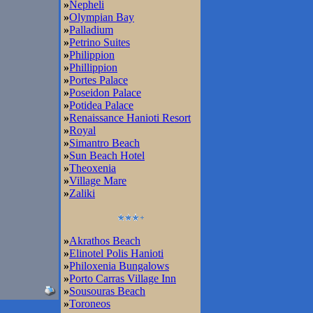
»
Nepheli
»
Olympian Bay
»
Palladium
»
Petrino Suites
»
Philippion
»
Phillippion
»
Portes Palace
»
Poseidon Palace
»
Potidea Palace
»
Renaissance Hanioti Resort
»
Royal
»
Simantro Beach
»
Sun Beach Hotel
»
Theoxenia
»
Village Mare
»
Zaliki
»
Akrathos Beach
»
Elinotel Polis Hanioti
»
Philoxenia Bungalows
»
Porto Carras Village Inn
»
Sousouras Beach
»
Toroneos