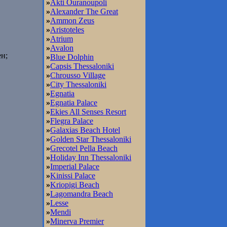
»
Akti Ouranoupoli
»
Alexander The Great
»
Ammon Zeus
»
Aristoteles
»
Atrium
»
Avalon
н;
»
Blue Dolphin
»
Capsis Thessaloniki
»
Chrousso Village
»
City Thessaloniki
»
Egnatia
»
Egnatia Palace
»
Ekies All Senses Resort
»
Flegra Palace
»
Galaxias Beach Hotel
»
Golden Star Thessaloniki
»
Grecotel Pella Beach
»
Holiday Inn Thessaloniki
»
Imperial Palace
»
Kinissi Palace
»
Kriopigi Beach
»
Lagomandra Beach
»
Lesse
»
Mendi
»
Minerva Premier