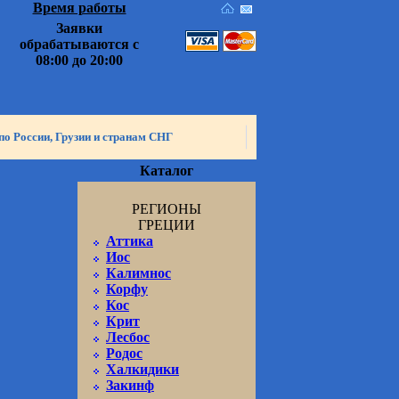
Время работы
Заявки
обрабатываются с
08:00 до 20:00
по России, Грузии и странам СНГ
Каталог
РЕГИОНЫ
ГРЕЦИИ
Аттика
Иос
Калимнос
Корфу
Кос
Крит
Лесбос
Родос
Халкидики
Закинф