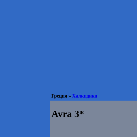
Греция »
Халкидики
Avra 3*