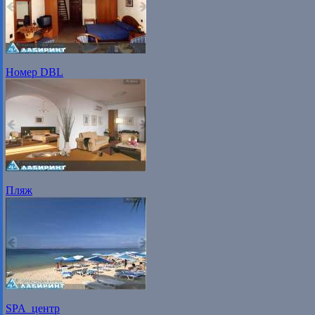
Номер DBL
Пляж
SPA_центр