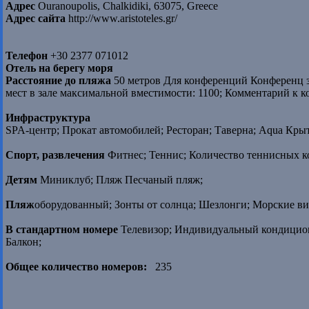
Адрес
Ouranoupolis, Chalkidiki, 63075, Greece
Адрес сайта
http://www.aristoteles.gr/
Телефон
+30 2377 071012
Отель на берегу моря
Расстояние до пляжа
50 метров Для конференций Конференц за
мест в зале максимальной вместимости: 1100; Комментарий к к
Инфраструктура
SPA-центр; Прокат автомобилей; Ресторан; Таверна; Aqua Крыт
Спорт, развлечения
Фитнес; Теннис; Количество теннисных кор
Детям
Миниклуб; Пляж Песчаный пляж;
Пляж
оборудованный; Зонты от солнца; Шезлонги; Морские ви
В стандартном номере
Телевизор; Индивидуальный кондицион
Балкон;
Общее количество номеров:
235