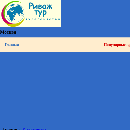
Москва
Главная
Популярные к
Греция »
Халкидики