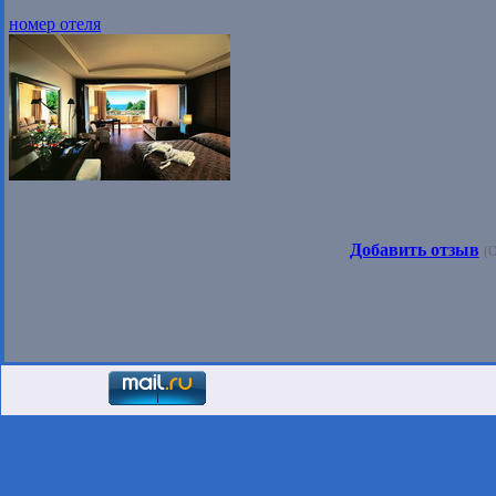
номер отеля
Добавить отзыв
(О