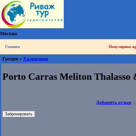
Москва
Главная
Популярные к
Греция »
Халкидики
Porto Carras Meliton Thalasso 
Добавить отзыв
(О
Забронировать