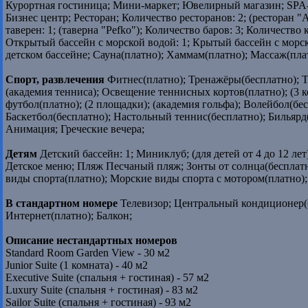
Курортная гостиница; Мини-маркет; Ювелирный магазин; SPA-
Бизнес центр; Ресторан; Количество ресторанов: 2; (ресторан "A
таверен: 1; (таверна "Pefko"); Количество баров: 3; Количество
Открытый бассейн с морской водой: 1; Крытый бассейн с морск
детском бассейне; Сауна(платно); Хаммам(платно); Массаж(пла
Спорт, развлечения
Фитнес(платно); Тренажёры(бесплатно); Т
(академия тенниса); Освещение теннисных кортов(платно); (3 к
футбол(платно); (2 площадки); (академия гольфа); Волейбол(б
Баскетбол(бесплатно); Настольный теннис(бесплатно); Бильярд(
Анимация; Греческие вечера;
Детям
Детский бассейн: 1; Миниклуб; (для детей от 4 до 12 лет
Детское меню; Пляж Песчаный пляж; Зонты от солнца(бесплат
виды спорта(платно); Морские виды спорта с мотором(платно)
В стандартном номере
Телевизор; Центральный кондиционер(б
Интернет(платно); Балкон;
Описание нестандартных номеров
Standard Room Garden View - 30 м2
Junior Suite (1 комната) - 40 м2
Executive Suite (спальня + гостиная) - 57 м2
Luxury Suite (спальня + гостиная) - 83 м2
Sailor Suite (спальня + гостиная) - 93 м2