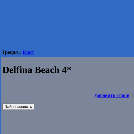
Греция »
Крит
Delfina Beach 4*
Добавить отзыв
(О
Забронировать