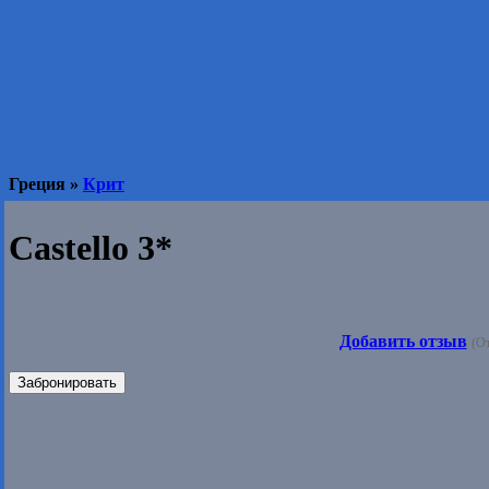
Греция »
Крит
Castello 3*
Добавить отзыв
(О
Забронировать