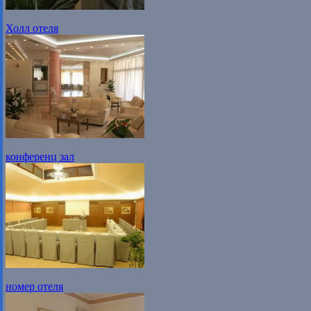
Холл отеля
конференц зал
номер отеля