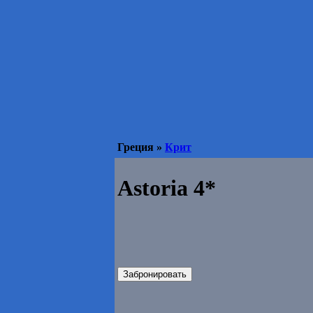
Греция »
Крит
Astoria 4*
Забронировать