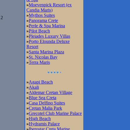
»
Moevenpick Resort (ex
Candia Maris)
»
Mythos Suites
 2
»
Panorama Crete
»
Perle & Spa Marina
»
Pilot Beach
»
Pleiades Luxury Villas
»
Porto Elounda Deluxe
Resort
»
Santa Marina Plaza
»
St. Nicolas Bay
»
Terra Maris
»
Agapi Beach
»
Akali
»
Aldemar Cretan Village
»
Blue Sea Creta
»
Casa Delfino Suites
»
Cretan Malia Park
»
Grecotel Club Marine Palace
»
High Beach
»
Hydramis Palace
»
Iberostar Creta Marine