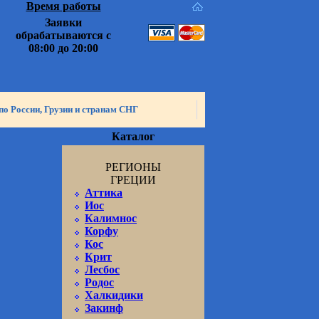
Время работы
Заявки
обрабатываются с
08:00 до 20:00
по России, Грузии и странам СНГ
Каталог
РЕГИОНЫ
ГРЕЦИИ
Аттика
Иос
Калимнос
Корфу
Кос
Крит
Лесбос
Родос
Халкидики
Закинф