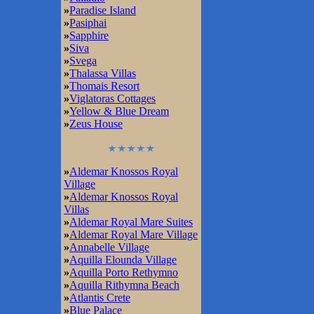
»
Paradise Island
»
Pasiphai
»
Sapphire
»
Siva
»
Svega
»
Thalassa Villas
»
Thomais Resort
»
Viglatoras Cottages
»
Yellow & Blue Dream
»
Zeus House
»
Aldemar Knossos Royal
Village
»
Aldemar Knossos Royal
Villas
»
Aldemar Royal Mare Suites
»
Aldemar Royal Mare Village
»
Annabelle Village
»
Aquilla Elounda Village
»
Aquilla Porto Rethymno
»
Aquilla Rithymna Beach
»
Atlantis Crete
»
Blue Palace