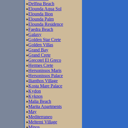
»
Delfina Beach
»
Elounda Aqua Sol
»
Elounda Ilion
»
Elounda Palm
»
Elounda Residence
»
Faedra Beach
»
Galaxy
»
Golden Star Crete
»
Golden Villas
»
Grand Bay
»
Grand Crete
»
Grecotel El Greco
»
Hermes Crete
»
Hersonissos Maris
»
Hersonissos Palace
»
Ilianthos Village
»
Kosta Mare Palace
»
Kydon
»
Kyknos
»
Malia Beach
»
Marita Apartments
»
May
»
Mediterraneo
»
Meltemi Village
»
Minos