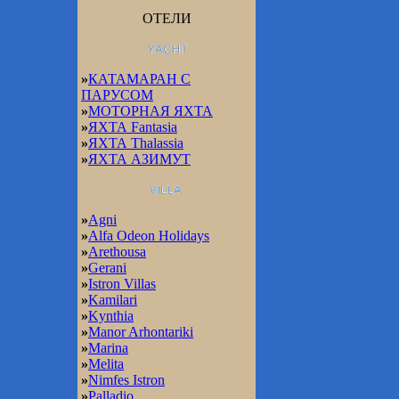
ОТЕЛИ
»
КАТАМАРАН С
ПАРУСОМ
»
МОТОРНАЯ ЯХТА
»
ЯХТА Fantasia
»
ЯХТА Thalassia
»
ЯХТА АЗИМУТ
»
Agni
»
Alfa Odeon Holidays
»
Arethousa
»
Gerani
»
Istron Villas
»
Kamilari
»
Kynthia
»
Manor Arhontariki
»
Marina
»
Melita
»
Nimfes Istron
»
Palladio