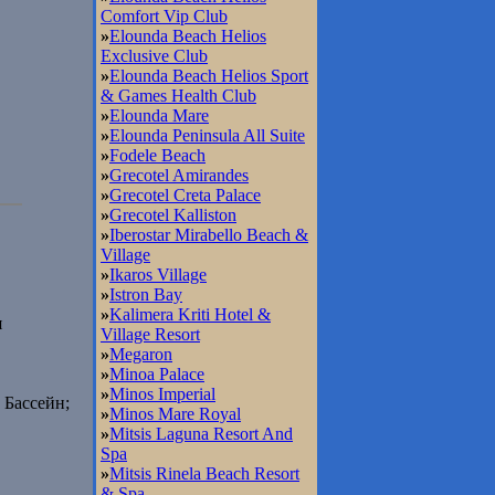
Comfort Vip Club
»
Elounda Beach Helios
Exclusive Club
»
Elounda Beach Helios Sport
& Games Health Club
»
Elounda Mare
»
Elounda Peninsula All Suite
»
Fodele Beach
»
Grecotel Amirandes
»
Grecotel Creta Palace
»
Grecotel Kalliston
»
Iberostar Mirabello Beach &
Village
»
Ikaros Village
»
Istron Bay
»
Kalimera Kriti Hotel &
я
Village Resort
»
Megaron
»
Minoa Palace
»
Minos Imperial
 Бассейн;
»
Minos Mare Royal
»
Mitsis Laguna Resort And
Spa
»
Mitsis Rinela Beach Resort
& Spa