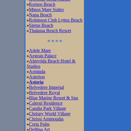
»
Kernos Beach
»
Minos Mare Suites
»
Nana Beach
»
Robinson Club Lyttos Beach
»
Sirens Beach
»
Thalassa Beach Resort
»
Adele Mare
»
Aegean Palace
»
Almyrida Beach Hotel &
Studios
»
Arminda
»
Asterion
»
Astoria
»
Belvedere Imperial
»
Belvedere Royal
»
Blue Marine Resort & Spa
»
Calergi Residence
»
Candia Park Village
»
Chrispy World Village
»
Chrissi Ammoudia
»
Creta Palm
»
Delfina Art