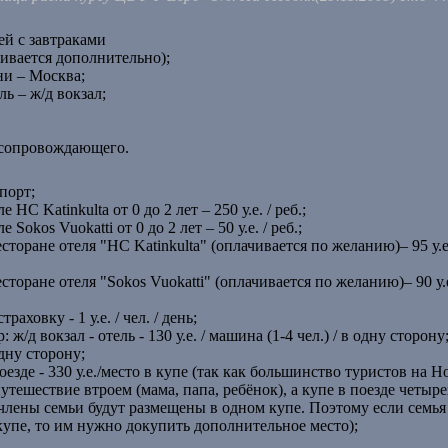
ей с завтраками
ивается дополнительно);
ни – Москва;
ль – ж/д вокзал;
 сопровождающего.
спорт;
 HC Katinkulta от 0 до 2 лет – 250 у.е. / реб.;
 Sokos Vuokatti от 0 до 2 лет – 50 у.е. / реб.;
торане отеля "HC Katinkulta" (оплачивается по желанию)– 95 у.е. 
торане отеля "Sokos Vuokatti" (оплачивается по желанию)– 90 у.е.
аховку - 1 у.е. / чел. / день;
д вокзал - отель - 130 у.е. / машина (1-4 чел.) / в одну сторону; 
одну сторону;
езде - 330 у.е./место в купе (так как большинство туристов на 
утешествие втроем (мама, папа, ребёнок), а купе в поезде четыр
 члены семьи будут размещены в одном купе. Поэтому если семья
 купе, то им нужно докупить дополнительное место);