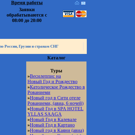
Время работы
Заявки
обрабатываются с
08:00 до 20:00
по России, Грузии и странам СНГ
Каталог
Туры
»
Весилеппис на
Новый Год и Рождество
»
Католическое Рождество в
Рованиеми
»
Новый год в Cити отеле
Рованиеми, (авиа, 6 ночей)
»
Новый Год в SPA HOTEL
YLLAS SAAGA
»
Новый Год в Калевале
»
Новый Год в Картано
»
Новый год в Каяни (авиа)