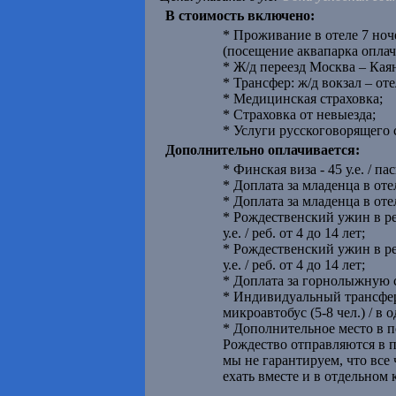
В стоимость включено:
* Проживание в отеле 7 ноч
(посещение аквапарка оплач
* Ж/д переезд Москва – Кая
* Трансфер: ж/д вокзал – оте
* Медицинская страховка;
* Страховка от невыезда;
* Услуги русскоговорящего
Дополнительно оплачивается:
* Финская виза - 45 у.е. / па
* Доплата за младенца в отеле
* Доплата за младенца в отеле
* Рождественский ужин в рес
у.е. / реб. от 4 до 14 лет;
* Рождественский ужин в рес
у.е. / реб. от 4 до 14 лет;
* Доплата за горнолыжную стр
* Индивидуальный трансфер: ж/
микроавтобус (5-8 чел.) / в 
* Дополнительное место в по
Рождество отправляются в п
мы не гарантируем, что все
ехать вместе и в отдельном