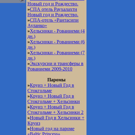
Новый год и Рождество.
»
СПА отель Раухалахти
Новый год и Рождество.
»
СПА-отель «Рантасипи
Ауланко»
»
Хельсинки - Рованиеми (4
дн.)
»
Хельсинки - Рованиеми (6
дн.)
»
Хельсинки - Рованиеми (7
дн.)
»
Экскурсии и трансферы в
Рованиеми 2009-2010
Паромы
»
Круиз + Новый Год в
Стокгольме
»
Круиз + Новый Год в
Стокгольме + Хельсинки
»
Круиз + Новый Год в
Стокгольме + Хельсинки 2
»
Новый Год в Хельсинки +
Круиз
»
Новый год на пароме
«Baltic Princess»