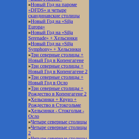
»
Новый Год на пароме
«DFDS» и четыре
скандинавские столицы
»
Новый Год на «Silja
Europa»
»
Новый Год на «Silja
Serenade» + Хельсинки
»
Новый Год на «Silja
Symphony» + Хельсинки
»
Три северные столицы +
Новый Год в Копенгагене
»
Три северные столицы +
Новый Год в Копенгагене 2
»
Три северные столицы +
Новый Год в Осло
»
Три северные столицы +
Рождество в Копенгагене 2
»
Хельсинки + Круиз +
Рождество в Стокгольме
»
Хельсинки - Стокгольм -
Осло
»
Четыре северные столицы
»
Четыре северные столицы
2
»
Четыре северные столицы