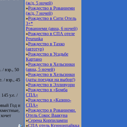
(ж/д, 5 ночей)
»
Рождество в Рованиеми
(ж/д, 7 ночей)
»
Рождество в Сити Отель
3+*
Рованиеми (авиа, 6 ночей)
»
Рождество в СПА отеле
Peurunka
»
Рождество в Тахко
(автотур)
»
Рождество в Усадьбе
Картано
»
Рождество в Хельсинки
(авиа, 5 ночей)
/ взр., 50
»
Рождество в Хельсинки
(даты поездки на выбор!)
 / взр., 45
»
Рождество в Элливуори
»
Рождество в «Бомба
СПА»
145 у.е. /
»
Рождество в «Казино-
СПА»
Новый Год и
»
Рождестро в Рованиеми.
ехместные,
Отель Сокос Ваакуна
 хочет
»
Серена Корпилампи
»
СПА отель Куннонпайкка