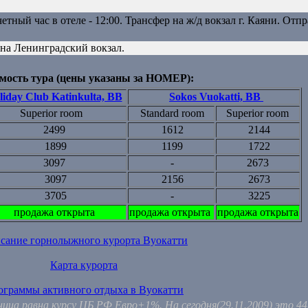
счетный час в отеле - 12:00. Трансфер на ж/д вокзал г. Каяни. Отп
 на Ленинградский вокзал.
мость тура (цены указаны за НОМЕР):
liday Club Katinkulta, BB
Sokos Vuokatti, BB
Superior room
Standard room
Superior room
2499
1612
2144
1899
1199
1722
3097
-
2673
3097
2156
2673
3705
-
3225
продажа открыта
продажа открыта
продажа открыта
сание горнолыжного курорта Вуокатти
Карта курорта
ограммы активного отдыха в Вуокатти
ница равна курсу ЦБ РФ Евро+1%. На сегодня(29.11.2009) это 4