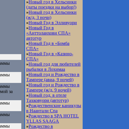
»
Новый год в Хельсинки
(даты поездки на выбор!)
»
Новый год в Хельсинки
(ж/д, 3 ночи)
»
Новый Год в Элливуори
»
Новый Год в
«Анттоланхови СПА»
автотур
»
Новый Год в «Бомба
СПА»
»
Новый Год в «Казино-
СПА»
раммы
»
Новый год для любителей
рыбалки в Лохимаа
»
Новый год и Рождество в
раммы
Тампере (авиа, 9 ночей)
»
Новый год и Рождество в
раммы
Тампере (ж/д, 9 ночей)
мой за
»
Новый год. в отеле
Тахковуори (автотур)
раммы
»
Рождественские каникулы
в Наантали Спа
раммы
»
Рождество в SPA HOTEL
YLLAS SAAGA
раммы
»
Рождество в