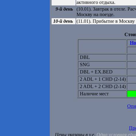
активного отдыха.
9-й день
(10.01). Завтрак в отеле. Ра
Москву на поезде.
10-й день
(11.01). Прибытие в Москву
Стои
Ho
DBL
SNG
DBL + EX.BED
2 ADL + 1 CHD (2-14)
2 ADL + 2 CHD (2-14)
Наличие мест
Опи
Пр
Цены указаны в у.е.
Одна условная еди