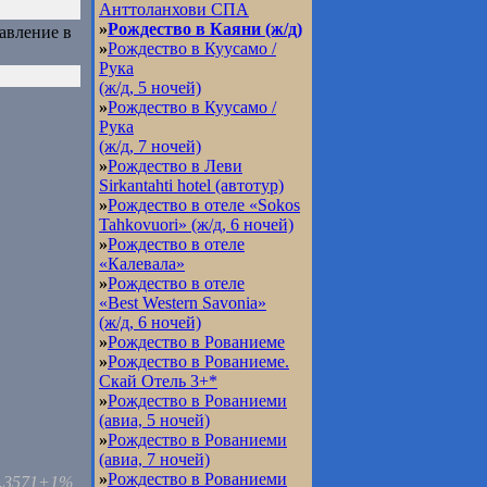
Анттоланхови СПА
»
Рождество в Каяни (ж/д)
равление в
»
Рождество в Куусамо /
Рука
(ж/д, 5 ночей)
»
Рождество в Куусамо /
Рука
(ж/д, 7 ночей)
»
Рождество в Леви
Sirkantahti hotel (автотур)
»
Рождество в отеле «Sokos
Tahkovuori» (ж/д, 6 ночей)
»
Рождество в отеле
«Калевала»
»
Рождество в отеле
«Best Western Savonia»
(ж/д, 6 ночей)
»
Рождество в Рованиеме
»
Рождество в Рованиеме.
Cкай Отель 3+*
»
Рождество в Рованиеми
(авиа, 5 ночей)
»
Рождество в Рованиеми
(авиа, 7 ночей)
»
Рождество в Рованиеми
4.3571+1%