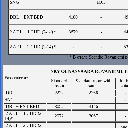
SNG
-
1663
DBL + EXT.BED
4180
-
4
2 ADL + 1 CHD (2-14) *
3679
-
4
2 ADL + 2 CHD (2-14) *
-
-
5
* В отеле Scandic Rovaniemi во
SKY OUNASVAARA ROVANIEMI, B
Размещение
Standard
Standard room with
Juni
room
sauna
suit
DBL
2272
2366
-
SNG
-
-
-
DBL + EXT.BED
3052
3146
-
2 ADL + 1 CHD (2-
2972
3067
-
14)*
2 ADL + 2 CHD (2-
-
-
389