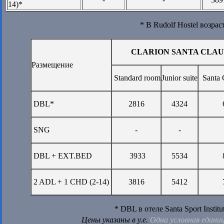
14)*
* В Rudolf Hostel возраст
CLARION SANTA CLAUS
Размещение
Standard room
Junior suite
Santa 
DBL*
2816
4324
SNG
-
-
DBL + EXT.BED
3933
5534
2 ADL + 1 CHD (2-14)
3816
5412
* DBL в отеле Santa Sport Insti
Цены указаны в у.е.
Одна условная едини