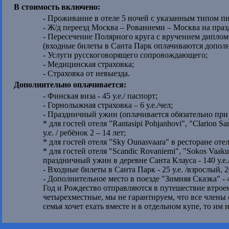
В стоимость включено:
- Проживание в отеле 5 ночей с указанным типом п
- Ж/д переезд Москва – Рованиеми – Москва на праз
- Пересечение Полярного круга с вручением диплом
(входные билеты в Санта Парк оплачиваются дополн
- Услуги русскоговорящего сопровождающего;
- Медицинская страховка;
- Страховка от невыезда.
Дополнительно оплачивается:
- Финская виза - 45 у.е./ паспорт;
- Горнолыжная страховка – 6 у.е./чел;
- Праздничный ужин (оплачивается обязательно при 
* для гостей отеля "Rantasipi Pohjanhovi", "Clarion San
у.е. / ребёнок 2 – 14 лет;
* для гостей отеля "Sky Ounasvaara" в ресторане отеля -
* для гостей отеля "Scandic Rovaniemi", "Sokos Vaakuna
праздничный ужин в деревне Санта Клауса - 140 у.е./
- Входные билеты в Санта Парк - 25 у.е. /взрослый, 20
- Дополнительное место в поезде "Зимняя Сказка" - 
Год и Рождество отправляются в путешествие втроем 
четырехместные, мы не гарантируем, что все члены
семья хочет ехать вместе и в отдельном купе, то им