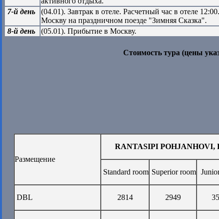
активного отдыха.
7-й день
(04.01). Завтрак в отеле. Расчетный час в отеле 12:
Москву на праздничном поезде "Зимняя Сказка".
8-й день
(05.01). Прибытие в Москву.
Стоимость тура (цены ук
RANTASIPI POHJANHOVI, 
Размещение
Standard room
Superior room
Junio
DBL
2814
2949
3