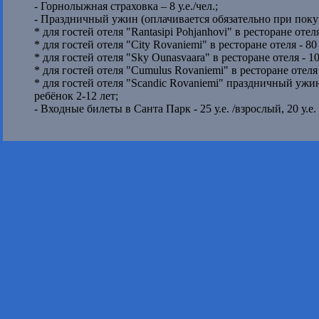
- Горнолыжная страховка – 8 у.е./чел.;
- Праздничный ужин (оплачивается обязательно при покуп
* для гостей отеля "Rantasipi Pohjanhovi" в ресторане отеля -
* для гостей отеля "City Rovaniemi" в ресторане отеля - 80 у
* для гостей отеля "Sky Ounasvaara" в ресторане отеля - 100 
* для гостей отеля "Cumulus Rovaniemi" в ресторане отеля - 7
* для гостей отеля "Scandic Rovaniemi" праздничный ужин в
ребёнок 2-12 лет;
- Входные билеты в Санта Парк - 25 у.е. /взрослый, 20 у.е. 