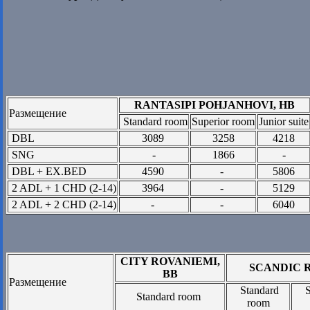
RANTASIPI POHJANHOVI, HB
Размещение
Standard room
Superior room
Junior suite
DBL
3089
3258
4218
SNG
-
1866
-
DBL + EX.BED
4590
-
5806
2 ADL + 1 CHD (2-14)
3964
-
5129
2 ADL + 2 CHD (2-14)
-
-
6040
CITY ROVANIEMI,
SCANDIC 
BB
Размещение
Standard
S
Standard room
room