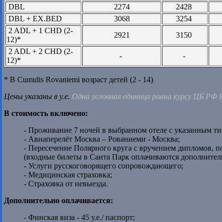
DBL
2274
2428
DBL + EX.BED
3068
3254
2 ADL + 1 CHD (2-
2921
3150
12)*
2 ADL + 2 CHD (2-
-
-
12)*
* В Cumulis Rovaniemi возраст детей (2 - 14)
Цены указаны в у.е.
Одна условная единица равна курсу ЦБ РФ
В стоимость включено:
- Проживание 7 ночей в выбранном отеле с указанным т
- Авиаперелёт Москва – Рованиеми - Москва;
- Пересечение Полярного круга с вручением дипломов, п
(входные билеты в Санта Парк оплачиваются дополнител
- Услуги русскоговорящего сопровождающего;
- Медицинская страховка;
- Страховка от невыезда.
Дополнительно оплачивается:
- Финская виза - 45 у.е./ паспорт;