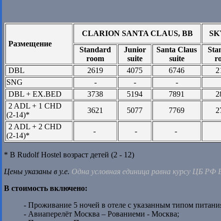
CLARION SANTA CLAUS, BB
SK
Размещение
Standard
Junior
Santa Claus
Sta
room
suite
suite
r
DBL
2619
4075
6746
2
SNG
-
-
-
DBL + EX.BED
3738
5194
7891
2
2 ADL + 1 CHD
3621
5077
7769
2
(2-14)*
2 ADL + 2 CHD
-
-
-
(2-14)*
* В Rudolf Hostel возраст детей (2 - 12)
Цены указаны в у.е.
Одна условная единица равна курсу ЦБ РФ
В стоимость включено:
- Проживание 5 ночей в отеле с указанным типом питани
- Авиаперелёт Москва – Рованиеми - Москва;