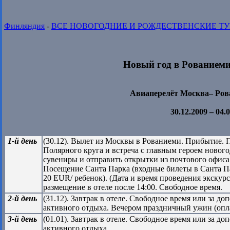
Финляндия
-
ВСЕ НОВОГОДНИЕ И РОЖДЕСТВЕНСКИЕ Т
Новый год в Рованиеми 
Авиаперелёт Москва– Ров
30.12.2009 – 04.
1-й день
(30.12). Вылет из Москвы в Рованиеми. Прибытие. П
Полярного круга и встреча с главным героем новог
сувениры и отправить открытки из почтового офиса
Посещение Санта Парка (входные билеты в Санта П
20 EUR/ ребенок). (Дата и время проведения экскурс
размещение в отеле после 14:00. Свободное время.
2-й день
(31.12). Завтрак в отеле. Свободное время или за 
активного отдыха. Вечером праздничный ужин (опла
3-й день
(01.01). Завтрак в отеле. Свободное время или за 
активного отдыха.