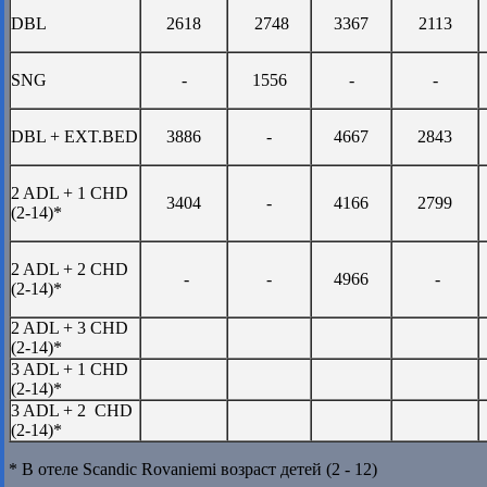
DBL
2618
2748
3367
2113
SNG
-
1556
-
-
DBL + EXT.BED
3886
-
4667
2843
2 ADL + 1 CHD
3404
-
4166
2799
(2-14)*
2 ADL + 2 CHD
-
-
4966
-
(2-14)*
2 ADL + 3 CHD
(2-14)*
3 ADL + 1 CHD
(2-14)*
3 ADL + 2 CHD
(2-14)*
* В отеле Scandic Rovaniemi возраст детей (2 - 12)