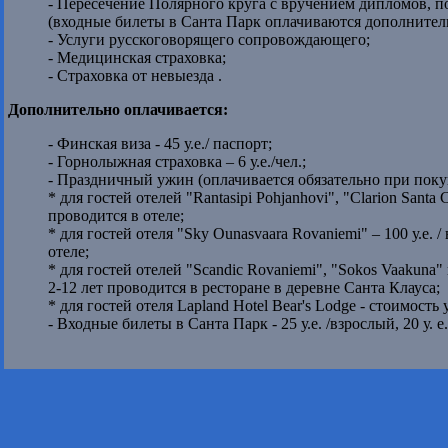
- Пересечение Полярного круга с вручением дипломов, п
(входные билеты в Санта Парк оплачиваются дополнител
- Услуги русскоговорящего сопровождающего;
- Медицинская страховка;
- Страховка от невыезда .
Дополнительно оплачивается:
- Финская виза - 45 у.е./ паспорт;
- Горнолыжная страховка – 6 у.е./чел.;
- Праздничный ужин (оплачивается обязательно при покуп
* для гостей отелей "Rantasipi Pohjanhovi", "Clarion Santa Cl
проводится в отеле;
* для гостей отеля "Sky Ounasvaara Rovaniemi" – 100 у.е. / 
отеле;
* для гостей отелей "Scandic Rovaniemi", "Sokos Vaakuna" и
2-12 лет проводится в ресторане в деревне Санта Клауса;
* для гостей отеля Lapland Hotel Bear's Lodge - стоимость 
- Входные билеты в Санта Парк - 25 у.е. /взрослый, 20 у. е.