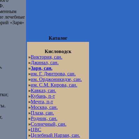
ного
Ф.
еменным
ые лечебные
орий «Заря»
Каталог
Кисловодск
»
Виктория, сан.
»
Джинал, сан.
,
»
Заря, сан.
»
им. Г. Дмитрова, сан.
»
им. Орджоникидзе, сан.
»
им. С.М. Кирова, сан.
»
Кавказ, сан.
тки;
»
Кубань, п-т
»
Мечта, п-т
ты.
»
Москва, сан.
»
Плаза, сан.
т,
»
Родник, сан.
»
Солнечный, сан.
»
ЦВС
»
Целебный Нарзан, сан.