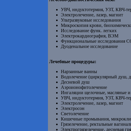
УВЧ, нндуктотермия, УЗТ, КВЧ-те
Электролечение, лазер, магнит
Ультразвуковые исследования
Микроскопия крови, биохимическ
Исследование функ. легких
Электрокардиография, ВЭМ
Функциональные исследования 
Дуоденальное исследование
Лечебные процедуры:
Нарзанные ванны
Водолечение (циркулярный душ, 
Десневой душ
Аэроионофитолечение
Ингаляции щелочные, масляные и 
УВЧ, нндуктотермия, УЗТ, КВЧ-те
Электролечение, лазер, магнит
Электросон
Светолечение
Кишечные промывания, микрокл
Грязелечение, ректальные вагина
Электрогрязелечение, десневая гря