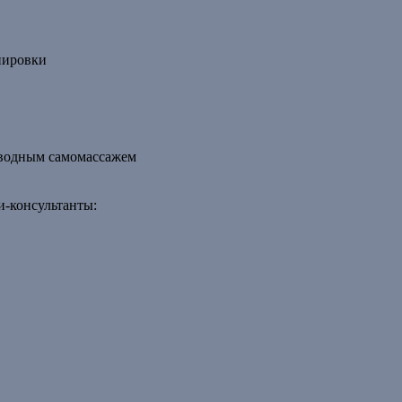
нировки
дводным самомассажем
и-консультанты: