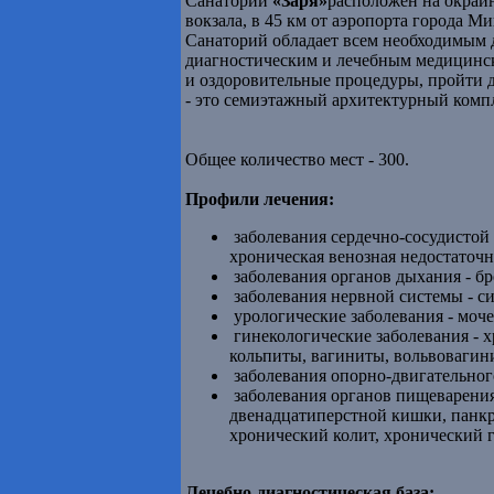
Санаторий
«Заря»
расположен на окраин
вокзала, в 45 км от аэропорта города
Санаторий обладает всем необходимым 
диагностическим и лечебным медицинск
и оздоровительные процедуры, пройти 
- это семиэтажный архитектурный компл
Общее количество мест - 300.
Профили лечения:
заболевания cердечно-сосудистой 
хроническая венозная недостаточн
заболевания органов дыхания - бр
заболевания нервной системы - с
урологические заболевания - моче
гинекологические заболевания - х
кольпиты, вагиниты, вольвовагини
заболевания опорно-двигательного
заболевания органов пищеварения 
двенадцатиперстной кишки, панкр
хронический колит, хронический 
Лечебно-диагностическая база: