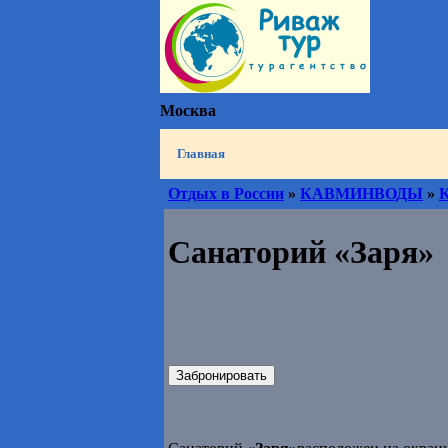
Москва
Главная
Отдых в России
»
КАВМИНВОДЫ
»
К
Санаторий «Заря»
Забронировать