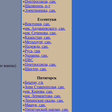
»
Центросоюза, сан.
»
Шаляпинъ, п-т
»
Электроника, сан.
Ессентуки
»
Виктория, сан.
»
им. Анджиевского, сан.
»
им. Сеченова, сан.
»
Казахстан, сан.
»
Металлург, сан.
»
Надежда, сан.
»
Русь, скк
»
Украина, сан.
»
ЦВС
»
Центросоюза, сан.
ые ванны)
»
Шахтер, сан.
Пятигорск
»
Бештау, г/к
»
Зори Ставрополья, сан.
»
им. Кирова, сан.
»
им. Лермонтова, сан.
»
Ленинские скалы, сан.
»
Машук, сан.
»
Пятигорский нарзан, сан.