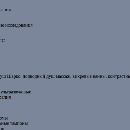
рапия
ие исследования
ССС
душ Шарко, подводный душ-массаж, вихревые ванны, контрастн
ультразвуковые
рапия
измы
льные тампоны
зь