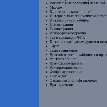
Вагинальные орошения нарзаном
Массаж
Баротерапия конечностей
Интервальные гиноксические тре
Инъекционный кабинет
Психотерапия
Гипнотерапия
Иглорефлексотерапия
Зал и площадки ЛФК
Бассейн с каскадным душем и по
Сауна
Залы тренажеров
Диагностические кабинеты и врач
Рентгенкабинет
Врач-физиотерапевт
Ректороманоскопия
Фиброгасгроскопия
Гинеколог
Отоляринголог, офтальмолог
Врач-диетолог