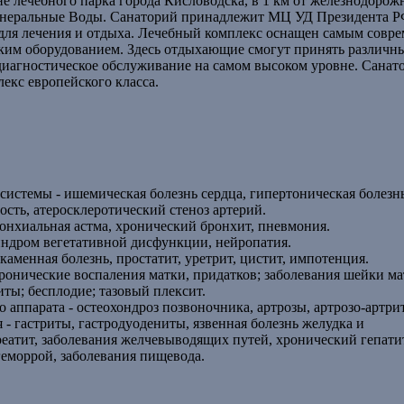
е лечебного парка города Кисловодска, в 1 км от железнодорож
 Минеральные Воды. Санаторий принадлежит МЦ УД Президента Р
для лечения и отдыха. Лечебный комплекс оснащен самым совр
им оборудованием. Здесь отдыхающие смогут принять различн
диагностическое обслуживание на самом высоком уровне. Санат
екс европейского класса.
системы - ишемическая болезнь сердца, гипертоническая болезнь
ость, атеросклеротический стеноз артерий.
онхиальная астма, хронический бронхит, пневмония.
индром вегетативной дисфункции, нейропатия.
каменная болезнь, простатит, уретрит, цистит, импотенция.
ронические воспаления матки, придатков; заболевания шейки ма
ты; бесплодие; тазовый плексит.
 аппарата - остеохондроз позвоночника, артрозы, артрозо-артри
- гастриты, гастродуодениты, язвенная болезнь желудка и
еатит, заболевания желчевыводящих путей, хронический гепати
геморрой, заболевания пищевода.