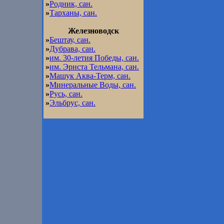
»
Родник, сан.
»
Тарханы, сан.
Железноводск
»
Бештау, сан.
»
Дубрава, сан.
»
им. 30-летия Победы, сан.
»
им. Эрнста Тельмана, сан.
»
Машук Аква-Терм, сан.
»
Минеральные Воды, сан.
»
Русь, сан.
»
Эльбрус, сан.