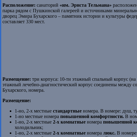
Расположение:
санаторий
«им. Эрнста Тельмана»
расположен 
парка рядом с Пушкинской галереей и источниками минерально
дворец Эмира Бухарского – памятник истории и культуры феде
составляет 330 мест.
Размещение:
три корпуса: 10-ти этажный спальный корпус (на 1
этажный лечебно-диагностический корпус соединены между с
Бухарского, номера.
Размещение:
1-но, 2-х местные
стандартные
номера.
В номере: душ, т
1-но местные номера
повышенной комфортности.
В ном
1-но, 2-х местные
2-х комнатные
номера
повышенной к
холодильник;
1-но, 2-х местные
2-х комнатные
номера
люкс.
В номере: