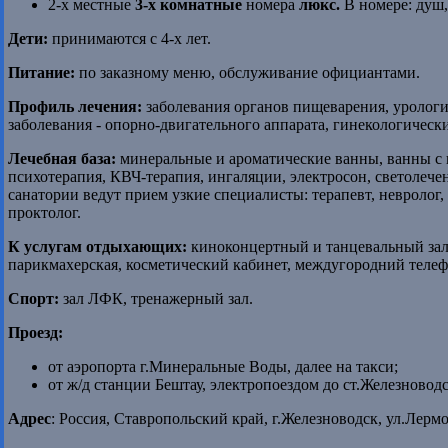
2-х местные
3-х комнатные
номера
люкс.
В номере: душ,
Дети:
принимаются с 4-х лет.
Питание:
по заказному меню, обслуживание официантами.
Профиль лечения:
заболевания органов пищеварения, урологи
заболевания - опорно-двигательного аппарата, гинекологически
Лечебная база:
минеральные и ароматические ванны, ванны с 
психотерапия, КВЧ-терапия, ингаляции, электросон, светолеч
санатории ведут прием узкие специалисты: терапевт, невролог, 
проктолог.
К услугам отдыхающих:
киноконцертный и танцевальный залы,
парикмахерская, косметический кабинет, междугородний телеф
Спорт:
зал ЛФК, тренажерный зал.
Проезд:
от аэропорта г.Минеральные Воды, далее на такси;
от ж/д станции Бештау, электропоездом до ст.Железноводс
Адрес
: Россия, Ставропольский край, г.Железноводск, ул.Лермо