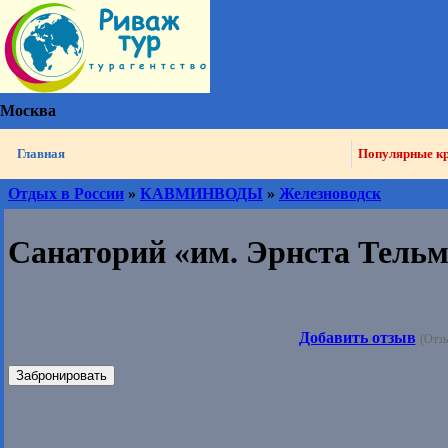
Москва
Главная
Популярные к
Отдых в России
»
КАВМИНВОДЫ
»
Железноводск
Санаторий «им. Эрнста Тель
Добавить отзыв
(Отзы
Забронировать