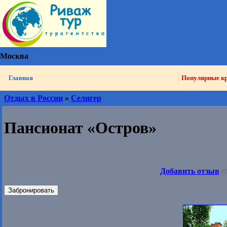
Москва
Главная
Популярные к
Отдых в России
»
Селигер
Пансионат «Остров»
Добавить отзыв
(О
Забронировать