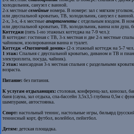
холодильник, санузел с ванной.
2-х местные
семейные
номера. В номере: зал с мягким уголком
или двуспальной кроватью, ТВ, холодильник, санузел с ванной
2-х, 3-х, 4-х местные
апартаменты
с отдельным входом. В номе
или двуспальной кроватью, ТВ, холодильник, ванна или душ, би
Коттеджи
(пять 1-но этажных коттеджа на 7-9 чел.):
В коттедже: гостиная с ТВ, 3-х местная и две 2-х местные спал
чайником, изолированная ванна и туалет.
Коттедж «Охотничий домик»
(2-х этажный коттедж на 5-7 чел.
1 этаж:
Спальня с двуспальной кроватью, диваном и ТВ и пиан
электроплита, посуда, чайник).
2 этаж:
мансардная 3-х местная спальня с раздельными кроватям
возраста.
Питание:
без питания.
К услугам отдыхающих:
столовая, конференц-зал, кинозал, бан
баня (сауна, зал отдыха, спа-бассейн 3,5х3,5 глубина 0,5м с фу
шампурами,
автостоянка.
Спорт:
настольный теннис, настольные игры, бильярд (русски
теннисный корт, футбол, волейбол, пейнтбол.
Детям:
детская площадка.