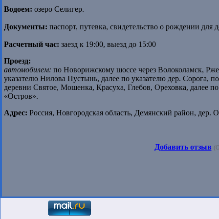
Водоем:
озеро Селигер.
Документы:
паспорт, путевка, свидетельство о рождении для 
Расчетный час:
заезд к 19:00, выезд до 15:00
Проезд:
автомобилем:
по Новорижскому шоссе через Волоколамск, Ржев
указателю Нилова Пустынь, далее по указателю дер. Сорога, п
деревни Святое, Мошенка, Красуха, Глебов, Ореховка, далее по
«Остров».
Адрес:
Россия, Новгородская область, Демянский район, дер. О
Добавить отзыв
(О