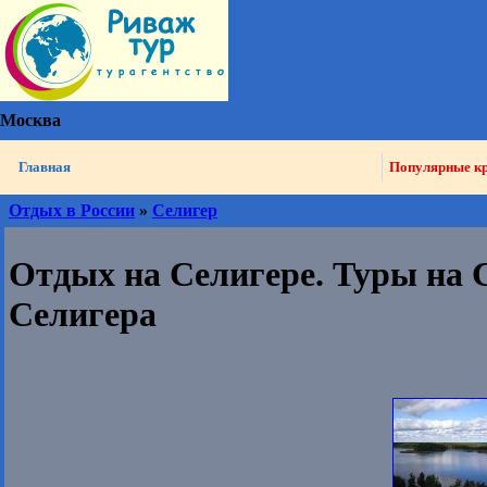
Москва
Главная
Популярные к
Отдых в России
»
Селигер
Отдых на Селигере. Туры на 
Селигера