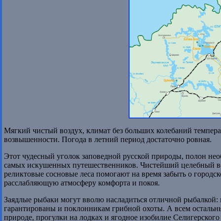
Мягкий чистый воздух, климат без больших колебаний темпера
возвышенности. Погода в летний период достаточно ровная.
Этот чудесный уголок заповедной русской природы, полон нео
самых искушенных путешественников. Чистейший целебный воз
реликтовые сосновые леса помогают на время забыть о городско
расслабляющую атмосферу комфорта и покоя.
Заядлые рыбаки могут вволю насладиться отличной рыбалкой: щ
гарантированы и поклонникам грибной охоты. А всем остальны
природе, прогулки на лодках и ягодное изобилие Селигерского 