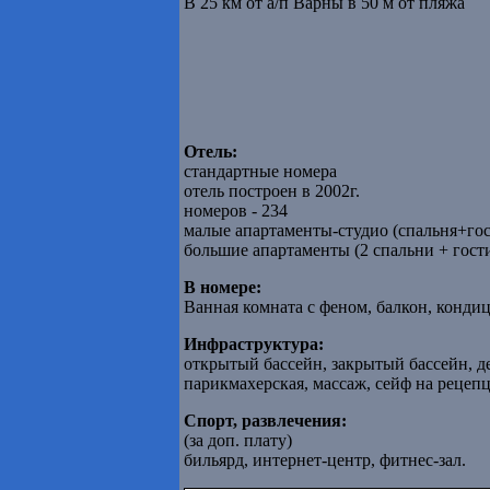
В 25 км от а/п Варны в 50 м от пляжа
Отель:
стандартные номера
отель построен в 2002г.
номеров - 234
малые апартаменты-студио (спальня+гост
большие апартаменты (2 спальни + гост
В номере:
Ванная комната с феном, балкон, кондиц
Инфраструктура:
открытый бассейн, закрытый бассейн, де
парикмахерская, массаж, сейф на рецеп
Спорт, развлечения:
(за доп. плату)
бильярд, интернет-центр, фитнес-зал.