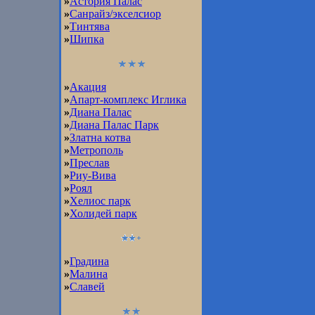
»
Астория Палас
»
Санрайз/экселсиор
»
Тинтява
»
Шипка
»
Акация
»
Апарт-комплекс Иглика
»
Диана Палас
»
Диана Палас Парк
»
Златна котва
»
Метрополь
»
Преслав
»
Риу-Вива
»
Роял
»
Хелиос парк
»
Холидей парк
»
Градина
»
Малина
»
Славей