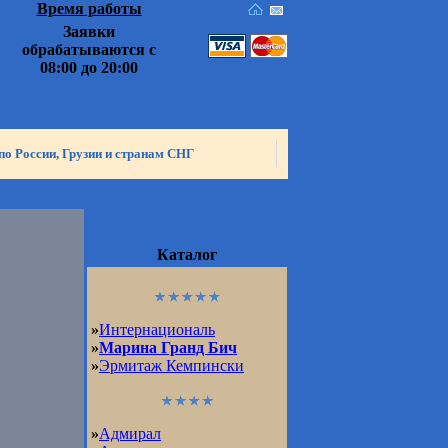
Время работы
Заявки
обрабатываются с
08:00 до 20:00
по России, Грузии и странам СНГ
Каталог
»
Интернациональ
»
Марина Гранд Бич
»
Эрмитаж Кемпински
»
Адмирал