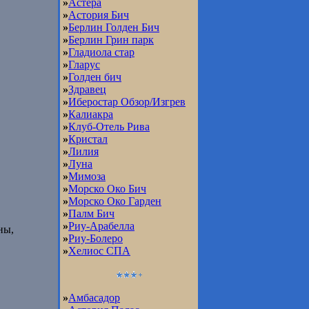
»
Астера
»
Астория Бич
»
Берлин Голден Бич
»
Берлин Грин парк
»
Гладиола стар
»
Гларус
»
Голден бич
»
Здравец
»
Иберостар Обзор/Изгрев
»
Калиакра
»
Клуб-Отель Рива
»
Кристал
»
Лилия
»
Луна
»
Мимоза
»
Морско Око Бич
»
Морско Око Гарден
»
Палм Бич
»
Риу-Арабелла
ны,
»
Риу-Болеро
»
Хелиос СПА
»
Амбасадор