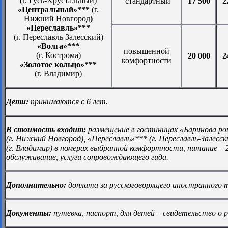
(г. Гусь-Хрустальный)
стандартный
17 500
2
«Центральный»***
(г.
Нижний Новгород
)
«Переславль»***
(г. Переславль Залесский)
«Волга»***
повышенной
(г. Кострома)
20 000
2
комфортности
«Золотое кольцо»***
(г. Владимир)
Дети:
принимаются с 6 лет.
В стоимость входит:
размещение в гостиницах «Баринова ро
(г. Нижний Новгород), «Переславль»*** (г. Переславль-Залесск
(г. Владимир) в номерах выбранной комфортности, питание – 2
обслуживание, услуги сопровождающего гида.
Дополнительно:
доплата за русскоговорящего иностранного
Документы:
путевка, паспорт, для детей – свидетельство о 