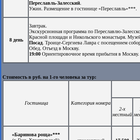
Переславль-Залесский
.
Ужин. Размещение в гостинице «Переславль»***.
Завтрак.
Экскурсионная программа по Переславлю-Залесско
Красной площади и Никольского монастыря. Музей-
8 день
Посад
. Троице-Сергиева Лавра с посещением собо
Обед. Отъезд в Москву.
19:00
Ориентировочное время прибытия в Москву.
Стоимость в руб. на 1-го человека за тур:
Гостиница
Категория номера
2-х
местный
ме
«Баринова роща»***