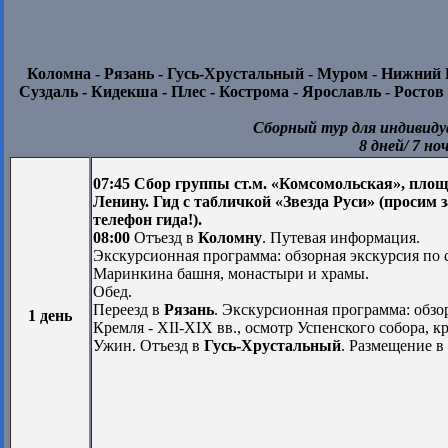
Коломна - Рязань - Гусь-Хрустальный - Муром - Нижний Н
Суздаль - Кидекша - Плес - Кострома - Ярославль - Ростов
Сборный тур для индивид
8 дней/ 7 но
07:45 Сбор группы ст.м. «Комсомольская», площ
Ленину. Гид с табличкой «Звезда Руси» (просим 
телефон гида!).
08:00
Отъезд в
Коломну
. Путевая информация.
Экскурсионная программа: обзорная экскурсия по 
Маринкина башня, монастыри и храмы.
Обед.
Переезд в
Рязань
. Экскурсионная программа: обзо
1 день
Кремля - XII-XIX вв., осмотр Успенского собора, к
Ужин. Отъезд в
Гусь-Хрустальный
. Размещение в