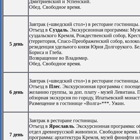
Дмитриевский и Успенский.
Обед. Свободное время.
Завтрак («шведский стол») в ресторане гостиницы.
Отъезд в
Суздаль
. Экскурсионная программа: Муз
суздальского Кремля, Рождественский собор, Крес
(территория, Спасо-Преображенский собор, колоко
5 день
резиденция удельного князя Юрия Долгорукого. Бе
Бориса и Глеба.
Возвращение во Владимир.
Обед. Свободное время.
Завтрак («шведский стол») в ресторане гостиницы.
Отъезд в
Плес
. Экскурсионная программа с посещ
6 день
желанию группы, за доп. плату - музей Левитана. 
обзорная экскурсия по городу, Ипатьевский монас
Размещение в гостинице «Волга»***. Ужин.
Завтрак в ресторане гостиницы.
Отъезд в
Ярославль
. Экскурсионная программа: о
отдел древнерусской живописи. Свободное время. 
7 день
программа: архитектура Кремля, музей финифти или