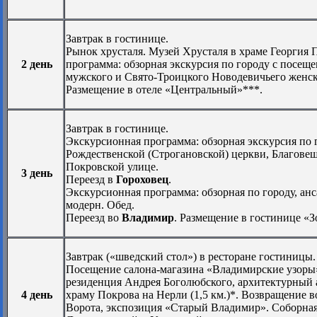
Завтрак в гостинице.
Рынок хрусталя. Музей Хрусталя в храме Георгия 
2 день
программа: обзорная экскурсия по городу с посещ
мужского и Свято-Троицкого Новодевичьего женск
Размещение в отеле «Центральный»***.
Завтрак в гостинице.
Экскурсионная программа: обзорная экскурсия по 
Рождественской (Строгановской) церкви, Благове
Покровской улице.
3 день
Переезд в
Гороховец
.
Экскурсионная программа: обзорная по городу, анс
модерн. Обед.
Переезд во
Владимир
. Размещение в гостинице «З
Завтрак («шведский стол») в ресторане гостиницы
Посещение салона-магазина «Владимирские узоры
резиденция Андрея Боголюбского, архитектурный 
4 день
храму Покрова на Нерли (1,5 км.)*. Возвращение 
Ворота, экспозиция «Старый Владимир». Соборная