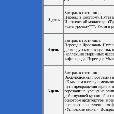
Завтрак в гостинице.
Переезд в Кострому. Путева
3 день
Ипатьевский монастырь (Тро
«Снегурочка»***. Ужин в р
Завтрак в гостинице.
Переезд в Ярославль. Путев
4 день
древнерусского искусства, 
(коллекция старинных часо
кафе города. Переезд в Мы
Завтрак в гостинице.
Экскурсионная программа в
«К мышам в старую мельниц
пути превращения зерна в м
5 день
горожанина, угощение блин
действующей кузницей и гон
осмотром архитектуры Крем
посвященная изучению мифол
«Угличские звоны». Возвра