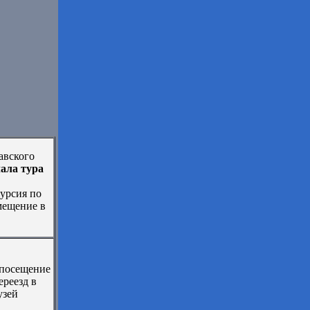
авского
чала тура
курсия по
мещение в
 посещение
ереезд в
узей