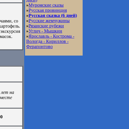
»
Муромские сказы
»
Русская провинция
»
Русская сказка (6 дней)
»
Русские жемчужины
чаями, со
»
Рязанские рубежи
картофель.
»
Углич - Мышкин
 экскурсия
»
Ярославль - Кострома -
масок.
Вологда - Кириллов -
Ферапонтово
 лет на
 месте
00