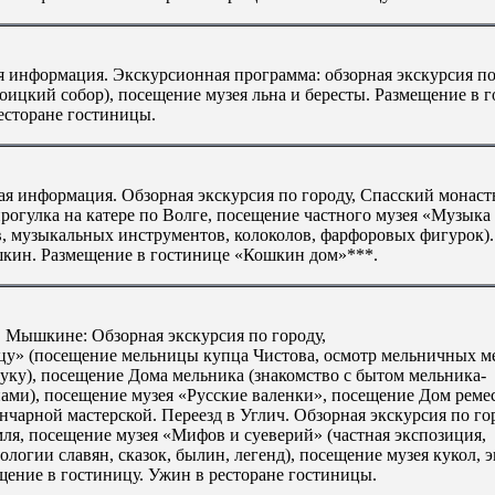
я информация. Экскурсионная программа: обзорная экскурсия по
ицкий собор), посещение музея льна и бересты. Размещение в 
есторане гостиницы.
ая информация. Обзорная экскурсия по городу, Спасский монаст
прогулка на катере по Волге, посещение частного музея «Музыка
в, музыкальных инструментов, колоколов, фарфоровых фигурок).
шкин. Размещение в гостинице «Кошкин дом»***.
 Мышкине: Обзорная экскурсия по городу,
у» (посещение мельницы купца Чистова, осмотр мельничных м
уку), посещение Дома мельника (знакомство с бытом мельника-
ами), посещение музея «Русские валенки», посещение Дом ремес
чарной мастерской. Переезд в Углич. Обзорная экскурсия по го
ля, посещение музея «Мифов и суеверий» (частная экспозиция,
огии славян, сказок, былин, легенд), посещение музея кукол, 
щение в гостиницу. Ужин в ресторане гостиницы.