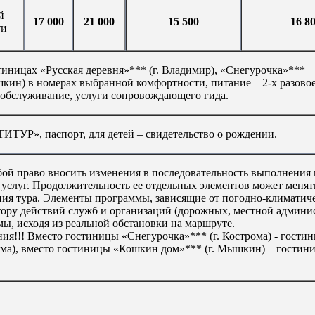
й
17 000
21 000
15 500
16 8
ти
тиницах «Русская деревня»*** (г. Владимир), «Снегурочка»***
шкин) в номерах выбранной комфортности, питание – 2-х разовое
 обслуживание, услуги сопровождающего гида.
ТУР», паспорт, для детей – свидетельство о рождении.
обой право вносить изменения в последовательность выполнени
 услуг. Продолжительность ее отдельных элементов может менят
ния тура. Элементы программы, зависящие от погодно-климатич
тору действий служб и организаций (дорожных, местной админи
мы, исходя из реальной обстановки на маршруте.
ия!!! Вместо гостиницы «Снегурочка»*** (г. Кострома) - гости
ома), вместо гостиницы «Кошкин дом»*** (г. Мышкин) – гостин