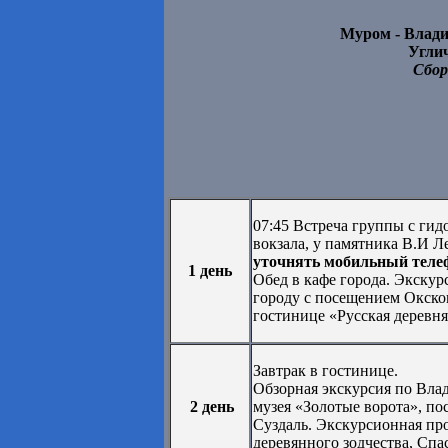
Муром - Влади
Углич
Сбор
07:45 Встреча группы с гид
вокзала, у памятника В.И Л
уточнять мобильный телеф
1 день
Обед в кафе города. Экскур
городу с посещением Окско
гостинице «Русская деревня
Завтрак в гостинице.
Обзорная экскурсия по Вла
2 день
музея «Золотые ворота», по
Суздаль. Экскурсионная про
деревянного зодчества, Сп