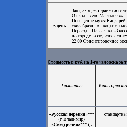
Завтрак в ресторане гостин
Отъезд в село Мартыново.
Посещение музея Кацкарей 
6 день
своеобразными кацкими миф
Переезд в Переславль-Зале
по городу, экскурсия к син
22:00 Ориентировочное вре
Стоимость в руб. на 1-го человека за т
Гостиница
Категория но
«Русская деревня»***
стандартны
(г. Владимир)
«Снегурочка»***
(г.