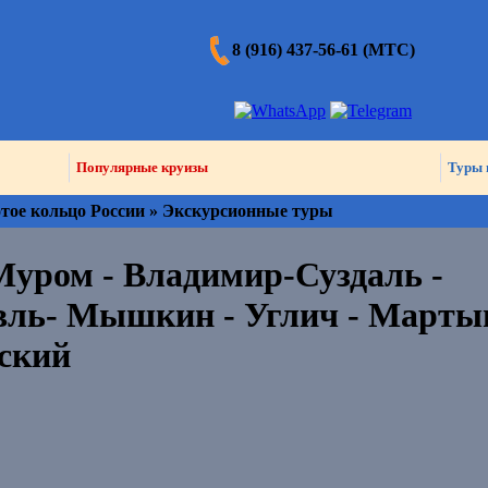
8 (916) 437-56-61 (МТС)
Популярные круизы
Туры 
отое кольцо России » Экскурсионные туры
 Муром - Владимир-Суздаль -
вль- Мышкин - Углич - Мартын
сский