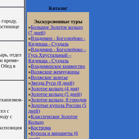
Каталог
 городу,
Экскурсионные туры
гостинице
»
Большое Золотое кольцо
(7 дней)
»
Владимир - Боголюбово -
Кидекша - Суздаль
»
Владимир - Боголюбово –
ырь, отдел
Гусь Хрустальный –
 и время»
Кидекша - Суздаль
 Обед в
»
Владимирское княжество
»
Волжские жемчужины
»
Волжское залесье
»
Звезда Руси (8 дней)
»
Золотое кольцо (4 дня)
»
Золотое кольцо (5 дней)
еханизмов-
»
Золотое кольцо, 8 городов
»
Золотые купола России (5
ел с
дней)
роду с
»
Классическое Золотое
Кольцо
экспозиция
»
Кострома
»
Купола и минареты (6
дней)