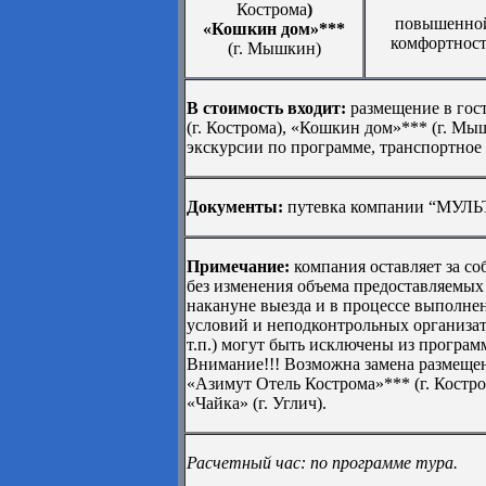
Кострома
)
повышенно
«Кошкин дом»***
комфортнос
(г. Мышкин)
В стоимость входит:
размещение в гос
(г. Кострома), «Кошкин дом»*** (г. Мы
экскурсии по программе, транспортное
Документы:
путевка компании “МУЛЬТИ
Примечание:
компания оставляет за с
без изменения объема предоставляемых
накануне выезда и в процессе выполне
условий и неподконтрольных организа
т.п.) могут быть исключены из програм
Внимание!!! Возможна замена размещен
«Азимут Отель Кострома»*** (г. Костр
«Чайка» (г. Углич).
Расчетный час: по программе тура.