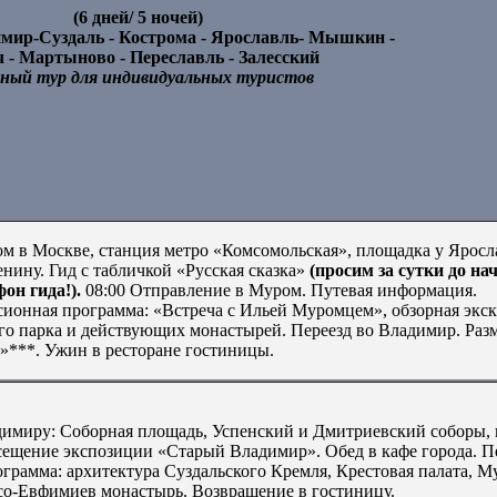
(6 дней/ 5 ночей)
мир-Суздаль - Кострома - Ярославль- Мышкин -
 - Мартыново - Переславль - Залесский
ный тур для индивидуальных туристов
ом в Москве, станция метро «Комсомольская», площадка у Яросл
енину. Гид с табличкой «Русская сказка»
(просим за сутки до на
он гида!).
08:00 Отправление в Муром. Путевая информация.
сионная программа: «Встреча с Ильей Муромцем», обзорная экс
го парка и действующих монастырей. Переезд во Владимир. Раз
»***. Ужин в ресторане гостиницы.
димиру: Соборная площадь, Успенский и Дмитриевский соборы,
сещение экспозиции «Старый Владимир». Обед в кафе города. П
грамма: архитектура Суздальского Кремля, Крестовая палата, М
асо-Евфимиев монастырь. Возвращение в гостиницу.