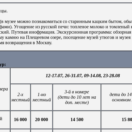
ицы.
(в музее можно познакомиться со старинным кацким бытом, обы
ами). Угощение из русской печи: топленое молоко и томленый 
сский. Путевая инофрмация. Экскурсионная программа: обзорная
ему камню на Плещеевом озере, посещение музей утюгов и музея 
мя возвращения в Москву.
ур:
12-17.07, 26-31.07, 09-14.08, 23-28.08
мера
3-й в номере
2-х
1-но
дети до 14
(дети до 10 лет на
местный
местный
основном
доп. месте)
й
16 000
20 000
14 500
15 8