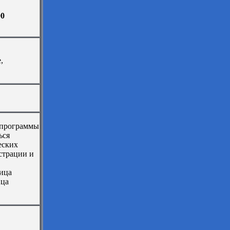
00
,
я программы
ься
еских
страции и
ница
ица