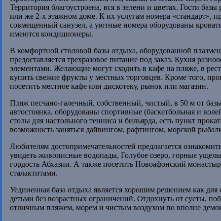
Территория благоустроена, вся в зелени и цветах. Гости баз
или же 2-х этажном доме. К их услугам номера «стандарт», 
совмещенный санузел, а уютные номера оборудованы кроватя
имеются кондиционеры.
В комфортной столовой базы отдыха, оборудованной плазме
предоставляется трехразовое питание под заказ. Кухня разно
элементами. Желающие могут сходить в кафе на пляже, в рес
купить свежие фрукты у местных торговцев. Кроме того, про
посетить местное кафе или дискотеку, рынок или магазин.
Пляж песчано-галечный, собственный, чистый, в 50 м от базы
автостоянка, оборудованы спортивные (баскетбольная и воле
столы для настольного тенниса и бильярда, есть пункт прока
возможность заняться дайвингом, рафтингом, морской рыбал
Любителям достопримечательностей предлагается ознакомить
увидеть живописные водопады, Голубое озеро, горные ущелья,
гордость Абхазии. А также посетить Новоафонский монасты
сталактитами.
Уединенная база отдыха является хорошим решением как для 
детьми без возрастных ограничений. Отдохнуть от суеты, поб
отличным пляжем, морем и чистым воздухом по вполне демок