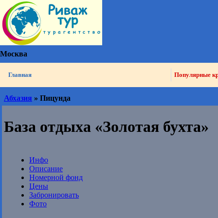
Москва
Главная
Популярные к
Абхазия
» Пицунда
База отдыха «Золотая бухта»
Инфо
Описание
Номерной фонд
Цены
Забронировать
Фото