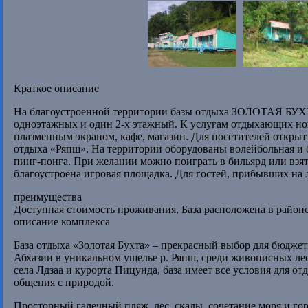
Краткое описание
На благоустроенной территории базы отдыха ЗОЛОТАЯ БУХТ
одноэтажных и один 2-х этажный. К услугам отдыхающих ном
плазменным экраном, кафе, магазин. Для посетителей открыт
отдыха «Ряпш». На территории оборудованы волейбольная и 
пинг-понга. При желании можно поиграть в бильярд или взя
благоустроена игровая площадка. Для гостей, прибывших на 
преимущества
Доступная стоимость проживания, База расположена в район
описание комплекса
База отдыха «Золотая Бухта» – прекрасный выбор для бюдже
Абхазии в уникальном ущелье р. Ряпш, среди живописных лес
села Лдзаа и курорта Пицунда, база имеет все условия для от
общения с природой.
Просторный галечный пляж, лес, скалы, сочетание моря и го