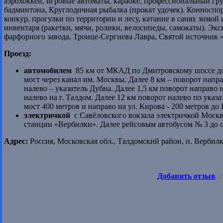
аэрохоккей, игровые автоматы, караоке, профессиональный гр
бадминтона, Круглодичная рыбалка (прокат удочек). Конноспорт
конкур, прогулки по территории и лесу, катание в санях зимой
инвентаря (ракетки, мячи, ролики, велосипеды, самокаты). Эк
фарфорного завода, Троице-Сергиева Лавра, Святой источник 
Проезд:
автомобилем
85 км от МКАД по Дмитровскому шоссе до 
мост через канал им. Москвы. Далее 8 км – поворот напра
налево – указатель Дубна. Далее 1,5 км поворот направо 
налево на г. Талдом. Далее 12 км поворот налево по указ
мост 400 метров и направо на ул. Кирова - 200 метров д
электричкой
с Савёловского вокзала электричкой Москв
станции «Вербилки». Далее рейсовым автобусом № 3 до 
Адрес:
Россия, Московская обл., Талдомский район, п. Вербил
Добавить отзыв
(О