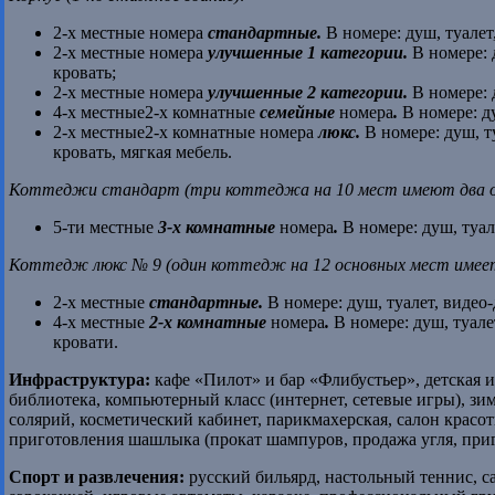
2-х местные номера
стандартные.
В номере: душ, туалет
2-х местные номера
улучшенные 1 категории.
В номере: 
кровать;
2-х местные номера
улучшенные 2 категории.
В номере: 
4-х местные2-х комнатные
семейные
номера
.
В номере: ду
2-х местные2-х комнатные номера
люкс.
В номере: душ, т
кровать, мягкая мебель.
Коттеджи стандарт (три коттеджа на 10 мест имеют два о
5-ти местные
3-х комнатные
номера
.
В номере: душ, туал
Коттедж люкс № 9 (один коттедж на 12 основных мест имеет
2-х местные
стандартные.
В номере: душ, туалет, видео-
4-х местные
2-х комнатные
номера
.
В номере: душ, туале
кровати.
Инфраструктура:
кафе «Пилот» и бар «Флибустьер»,
детская 
библиотека, компьютерный класс (интернет, сетевые игры), зи
солярий, косметический кабинет, парикмахерская, салон красо
приготовления шашлыка (прокат шампуров, продажа угля, приг
Спорт и развлечения:
русский бильярд, настольный теннис, са