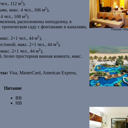
2
чел., 112 м
),
2
ьми, макс. 4 чел., 166 м
),
2
 4 чел., 168 м
).
рмления, расположены неподалеку, в
в тропическом саду с фонтанами и каналами,
Premium Villa
2
макс. 2+1 чел., 44 м
),
2
гостиной, макс. 2+1 чел., 44 м
),
2
 макс. 2+1 чел., 44 м
),
й, более просторная ванная комната, макс.
рты:
Visa, MasterCard, American Express,
Питание
BB
HB