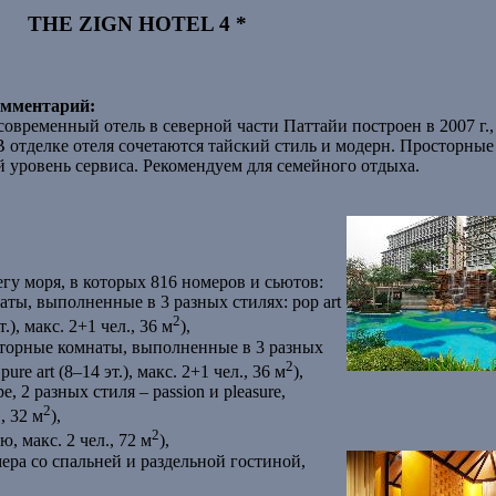
THE ZIGN HOTEL 4 *
мментарий:
овременный отель в северной части Паттайи построен в 2007 г.,
 В отделке отеля сочетаются тайский стиль и модерн. Просторные
 уровень сервиса. Рекомендуем для семейного отдыха.
гу моря, в которых 816 номеров и сьютов:
аты, выполненные в 3 разных стилях: pop art
2
 эт.), макс. 2+1 чел., 36 м
),
осторные комнаты, выполненные в 3 разных
2
, pure art (8–14 эт.), макс. 2+1 чел., 36 м
),
, 2 разных стиля – passion и pleasure,
2
, 32 м
),
2
ю, макс. 2 чел., 72 м
),
мера со спальней и раздельной гостиной,