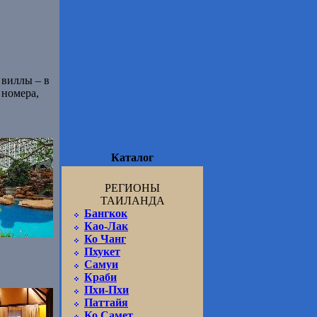
 виллы – в
 номера,
Каталог
РЕГИОНЫ
ТАИЛАНДА
Бангкок
Као-Лак
Ко Чанг
Пхукет
Самуи
Краби
Пхи-Пхи
Паттайя
Ко Самет