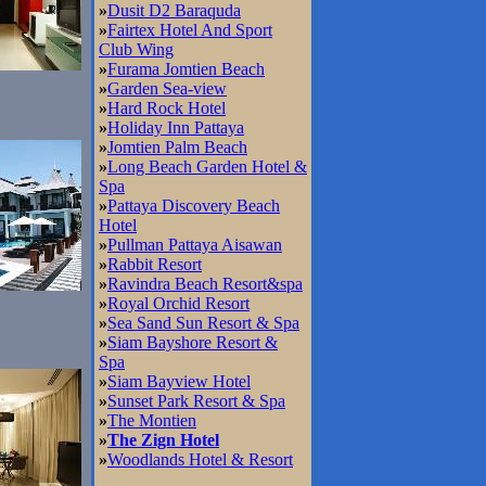
»
Dusit D2 Baraquda
»
Fairtex Hotel And Sport
Club Wing
»
Furama Jomtien Beach
»
Garden Sea-view
»
Hard Rock Hotel
»
Holiday Inn Pattaya
»
Jomtien Palm Beach
»
Long Beach Garden Hotel &
Spa
»
Pattaya Discovery Beach
Hotel
»
Pullman Pattaya Aisawan
»
Rabbit Resort
»
Ravindra Beach Resort&spa
»
Royal Orchid Resort
»
Sea Sand Sun Resort & Spa
»
Siam Bayshore Resort &
Spa
»
Siam Bayview Hotel
»
Sunset Park Resort & Spa
»
The Montien
»
The Zign Hotel
»
Woodlands Hotel & Resort