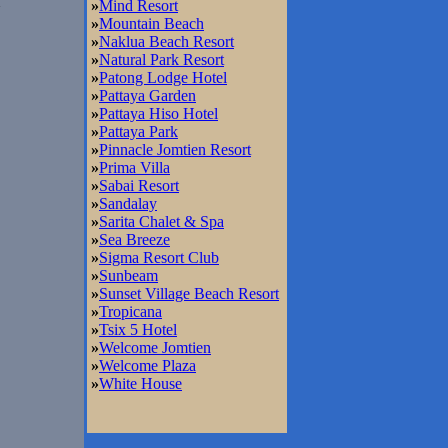
»
Mind Resort
»
Mountain Beach
»
Naklua Beach Resort
»
Natural Park Resort
»
Patong Lodge Hotel
»
Pattaya Garden
»
Pattaya Hiso Hotel
»
Pattaya Park
»
Pinnacle Jomtien Resort
»
Prima Villa
»
Sabai Resort
»
Sandalay
»
Sarita Chalet & Spa
»
Sea Breeze
»
Sigma Resort Club
»
Sunbeam
»
Sunset Village Beach Resort
»
Tropicana
»
Tsix 5 Hotel
»
Welcome Jomtien
»
Welcome Plaza
»
White House