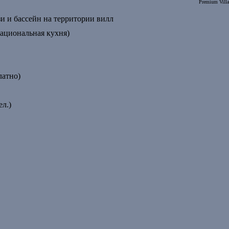
Premium Villa
зи и бассейн на территории вилл
национальная кухня)
латно)
ел.)