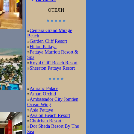
ОТЕЛИ
»
Centara Grand Mirage
Beach
»
Garden Cliff Resort
»
Hilton Pattaya
»
Pattaya Marriott Resort &
Spa
»
Royal Cliff Beach Resort
»
Sheraton Pattaya Resort
»
Adriatic Palace
»
Amari Orchid
»
Ambassador City Jomtien
Ocean Wing
»
Asia Pattaya
»
Avalon Beach Resort
»
Cholchan Resort
»
Dor Shada Resort By The
Sea