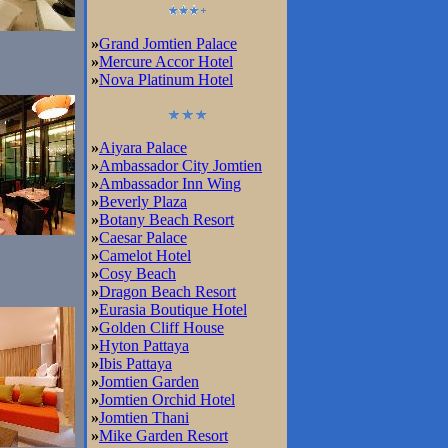
»
Grand Jomtien Palace
»
Mercure Accor Hotel
»
Nova Platinum Hotel
»
Aiyara Palace
»
Ambassador City Jomtien
»
Ambassador Inn Wing
»
Beverly Plaza
»
Botany Beach Resort
»
Caesar Palace
»
Camelot Hotel
»
Cosy Beach
»
Dragon Beach Resort
»
Eurasia Boutique Hotel
»
Golden Cliff House
»
Hyton Pattaya
»
Ibis Pattaya
»
Jomtien Garden
»
Jomtien Orchid Hotel
»
Jomtien Thani
»
Mike Garden Resort