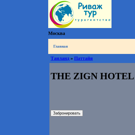
Москва
Главная
Таиланд
»
Паттайя
THE ZIGN HOTEL 
Забронировать