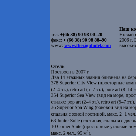
Наш ко
тел:
+(66 38) 90 98 00–20
Новый с
факс:
+ (66 38) 90 98 88–90
2006 г.
www:
www.thezignhotel.com
высокий
Отель
Построен в 2007 г.
Два 14-этажных здания-близнеца на бере
378 Superior City View (просторные комн
(2–4 эт.), retro art (5–7 эт.), pure art (8–14
354 Superior Sea View (вид на море, пр
стилях: pop art (2–4 эт.), retro art (5–7 эт.)
36 Superior Spa Wing (боковой вид на море
спальня с зоной гостиной, макс. 2+1 чел.
68 Junior Suite (гостиная, спальня с дверь
10 Corner Suite (просторные угловые но
2
макс. 2 чел., 95 м
),