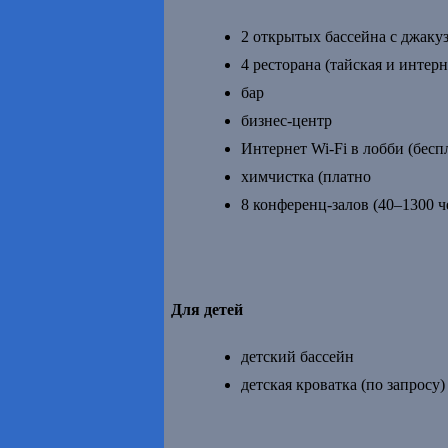
2 открытых бассейна c джаку
4 ресторана (тайская и интер
бар
бизнес-центр
Интернет Wi-Fi в лобби (бесп
химчистка (платно
8 конференц-залов (40–1300 ч
Для детей
детский бассейн
детская кроватка (по запросу)