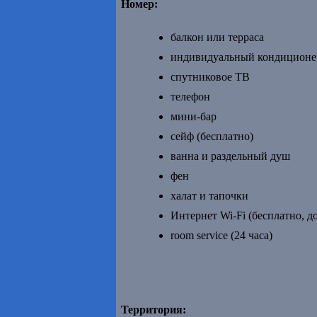
Номер:
балкон или терраса
индивидуальный кондиционе
спутниковое TВ
телефон
мини-бар
сейф (бесплатно)
ванна и раздельный душ
фен
халат и тапочки
Интернет Wi-Fi (бесплатно, до
room service (24 часа)
Территория: