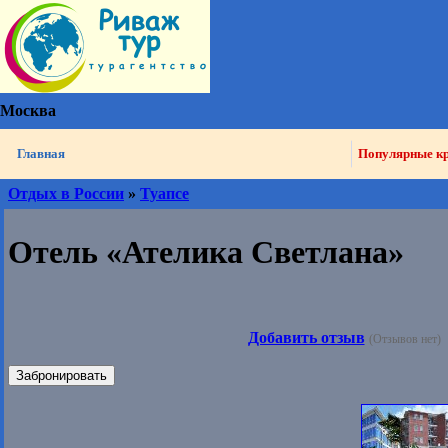
Москва
Главная
Популярные к
Отдых в России
»
Туапсе
Отель «Ателика Светлана»
Добавить отзыв
(Отзывов нет)
Забронировать