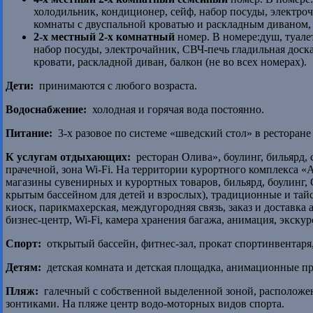
холодильник, кондиционер, сейф, набор посуды, электроч
комнаты с двуспальной кроватью и раскладным диваном, б
2-х местный 2-х комнатный
номер. В номере:душ, туале
набор посуды, электрочайник, СВЧ-печь гладильная доска
кровати, раскладной диван, балкон (не во всех номерах).
Дети:
принимаются с любого возраста.
Водоснабжение:
холодная и горячая вода постоянно.
Питание:
3-х разовое по системе «шведский стол» в ресторан
К услугам отдыхающих:
ресторан Олива», боулинг, бильярд, 
прачечной, зона Wi-Fi. На территории курортного комплекса «
магазины сувенирных и курортных товаров, бильярд, боулинг, 
крытым бассейном для детей и взрослых), традиционные и тай
киоск, парикмахерская, междугородняя связь, заказ и доставка 
бизнес-центр, Wi-Fi, камера хранения багажа, анимация, экску
Спорт:
открытый бассейн, фитнес-зал, прокат спортинвентаря
Детям:
детская комната и детская площадка, анимационные пр
Пляж:
галечный с собственной выделенной зоной, расположен 
зонтиками. На пляже центр водо-моторных видов спорта.