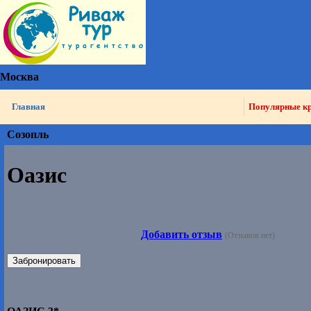
Москва
Главная
Популярные к
Созопль
Оазис
Добавить отзыв
(Отзывов нет)
Забронировать