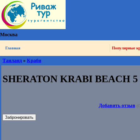
Москва
Главная
Популярные к
Таиланд
»
Краби
SHERATON KRABI BEACH 5 
Добавить отзыв
(О
Забронировать