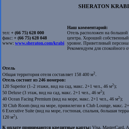
SHERATON KRABI 
Наш комментарий:
тел:
+ (66 75) 628 000
Отель расположен на большой 
факс:
+ (66 75) 628 048
центра. Хороший собственный
www:
www.sheraton.com/krabi
уровне. Приветливый персона
Рекомендуем для спокойного о
Отель
2
Общая территория отеля составляет 158 400 м
.
Отель состоит из 246 номеров:
2
120 Superior (1–2 этажи, вид на сад, макс. 2+1 чел., 46 м
);
2
50 Deluxe (3 этаж, вид на сад, макс. 2+1 чел., 46 м
);
2
40 Ocean Facing Premium (вид на море, макс. 2+1 чел., 46 м
);
30 Club Room (вид на море, привилегии в Club Lounge, макс. 2+1
6 Executive Suite (вид на море, гостиная, спальня, большая террас
2
120 м
).
К оплате принимаются кредитные карты:
Visa, MasterCard, A