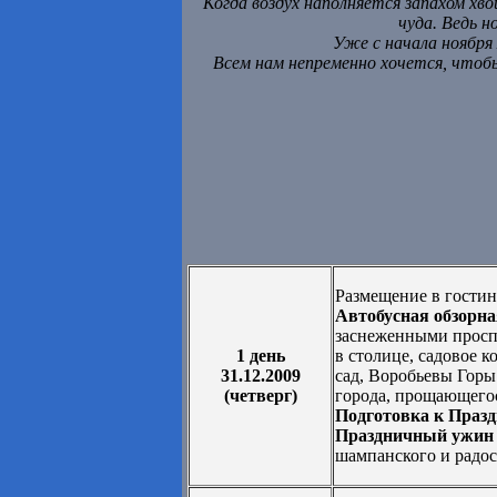
Когда воздух наполняется запахом х
чуда. Ведь н
Уже с начала ноября
Всем нам непременно хочется, чтобы
Размещение в гостин
Автобусная обзорна
заснеженными просп
1 день
в столице, садовое 
31.12.2009
сад, Воробьевы Горы
(четверг)
города, прощающегос
Подготовка к Празд
Праздничный ужин с
шампанского и радо