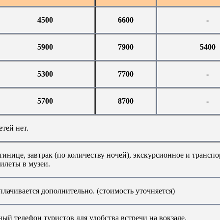
4500
6600
-
5900
7900
5400
5300
7700
-
5700
8700
-
етей нет.
инице, завтрак (по количеству ночей), экскурсионное и трансп
илеты в музеи.
лачивается дополнительно. (стоимость уточняется)
й телефон туристов для удобства встречи на вокзале.