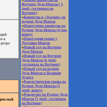
Вотчине Деда Мороза ( 5
дней, гостиница на
Вотчине)
»
Каникулы в «Усадьбе» на
родине Деда Мороза
»
Новогодние каникулы на
Родине Деда Мороза (4 дня,
корпус
ящий
»
Новогодняя сказка у
ии к
Дедушки Мороза
 ретро
»
Новый год на Вотчине
Деда Мороза
»
Новый год на Вотчине
Деда Мороза (6 дней,
гостиница на Вотчине)
»
Новый год на родине
Деда Мороза в Великом
Устюге
»
Рождественская сказка на
Родине Деда Мороза (5
дней, корпус
»
Рождество на Родине Деда
Мороза (5 дней, гостиница
зрослый
на Вотчине)