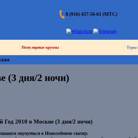
8 (916) 437-56-61 (МТС)
Популярные круизы
Туры 
сква
 (3 дня/2 ночи)
 Год 2010 в Москве (3 дня/2 ночи)
лашаем окунуться в Новогоднюю сказку.