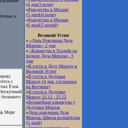
й ожидает
(4 дня/3 ночи)
»
Рождество в Москве
(5 дней/4 ночи)
ебства и
»
Рождество в Москве
(6 дней/5 ночей)
Великий Устюг
»
«День Рождения Деда
Мороза», 2 дня
»
«Каникулы в Усадьбе на
родине Деда Мороза», 3
дня
»
В гости к Деду Морозу в
Великий Устюг
еров)
»
В гости к Дедушке
тесь с
Морозу (4 дня, гостиница
стых Ёлок
на Вотчине)
 Нескучный
»
В гости к Дедушке
у большого
Морозу 22.12 - 25.12
»
Волшебные каникулы у
Дедушки Мороза
).
Море
»
День рождения Деда
Мороза. Школа волшебства
(5 дней)
»
Зимние каникулы на