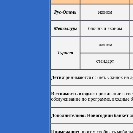
Рус-Отель
эконом
Металлург
блочный эконом
эконом
Турист
стандарт
Дети:
принимаются с 5 лет. Скидок на д
В стоимость входит:
проживание в гост
обслуживание по программе, входные б
Дополнительно: Новогодний банкет
оп
Примечание:
просим сообщать мобильны