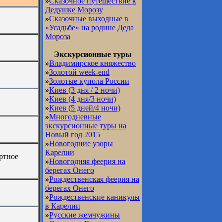
»
Сказочное путешествие к
Дедушке Морозу
»
Сказочные выходные в
«Усадьбе» на родине Деда
Мороза
Экскурсионные туры
»
Владимирское княжество
»
Золотой week-end
»
Золотые купола России
»
Киев (3 дня / 2 ночи)
»
Киев (4 дня/3 ночи)
»
Киев (5 дней/4 ночи)
»
Многодневные
экскурсионные туры на
Новый год 2015
»
Новогодние узоры
Карелии
ортное
»
Новогодняя феерия на
берегах Онего
»
Рождественская феерия на
берегах Онего
»
Рождественские каникулы
в Карелии
»
Русские жемчужины