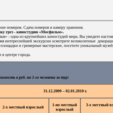
ие номеров. Сдача номеров в камеру хранения.
ку грез - киностудию «Мосфильм».
ьм» - одна из крупнейших киностудий мира. Вы увидите насто
емя интереснейшей экскурсии осмотрите великолепные декорац
площадки и гримерные мастерские, посетите уникальный музей
 в центре города.
имость в руб. на 1-го человека за тур:
31.12.2009 – 02.01.2010 г.
1-но местный
3-х местный в
2-х местный взрослый
взрослый