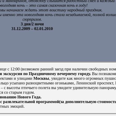
вои и мандаринов, отовсюду слышится радостный смех и кажды
овогодняя ночь – это самая сказочная ночь в году!
 мы начинаем ждать этот воистину народный праздник.
 именно эта новогодняя ночь стала незабываемой, полной волш
сюрпризов.
3 дня/2 ночи
31.12.2009 – 02.01.2010
ице с 12:00 (возможен ранний заезд при наличии свободных ном
я экскурсия по Праздничному вечернему городу.
Вы познакоми
ектами и улицами
Москвы
, увидите как много огромных пуши
кольцо усыпано разноцветными огоньками, Ленинский проспект,
 – с высоты птичьего полета вы увидите удивительную панорам
я со старым годом.
нованию Нового Года.
 развлекательной программой(за дополнительную стоимость
стных эмоций.