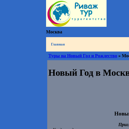
Москва
Главная
Туры на Новый Год и Рождество
» Мо
Новый Год в Москве
Новый
Приг