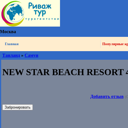
Москва
Главная
Популярные к
Таиланд
»
Самуи
NEW STAR BEACH RESORT 4
Добавить отзыв
(О
Забронировать