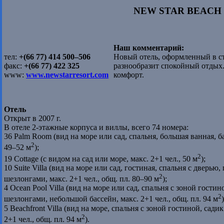
NEW STAR BEACH 
Наш комментарий:
тел:
+(66 77) 414 500–506
Новый отель, оформленный в ст
факс:
+(66 77) 422 325
разнообразит спокойный отдых.
www:
www.newstarresort.com
комфорт.
Отель
Открыт в 2007 г.
В отеле 2-этажные корпуса и виллы, всего 74 номера:
36 Palm Room (вид на море или сад, спальня, большая ванная, ба
2
49–52 м
);
2
19 Cottage (с видом на сад или море, макс. 2+1 чел., 50 м
);
10 Suite Villa (вид на море или сад, гостиная, спальня с дверью,
2
шезлонгами, макс. 2+1 чел., общ. пл. 80–90 м
);
4 Ocean Pool Villa (вид на море или сад, спальня с зоной гостин
2
шезлонгами, небольшой бассейн, макс. 2+1 чел., общ. пл. 94 м
)
5 Beachfront Villa (вид на море, спальня с зоной гостиной, сади
2
2+1 чел., общ. пл. 94 м
).