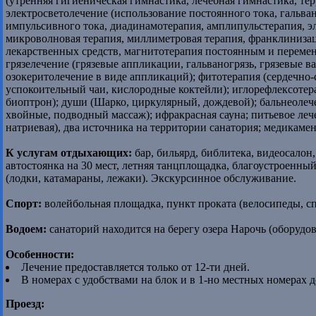
(утренняя гигиеническая гимнастика, лечебная гимнастика, тер
электросветолечение (использование постоянного тока, гальва
импульсивного тока, диадинамотерапия, амплипульстерапия, эл
микроволновая терапия, миллиметровая терапия, франклинизац
лекарственных средств, магнитотерапия постоянным и перемен
грязелечение (грязевые аппликации, гальваногрязь, грязевые в
озокеритолечение в виде аппликаций); фитотерапия (сердечно
успокоительный чаи, кислородные коктейли); иглорефлексотера
биоптрон); души (Шарко, циркулярный, дождевой); бальнеоле
хвойные, подводный массаж); ифракрасная сауна; питьевое ле
натриевая), два источника на территории санатория; медикаме
К услугам отдыхающих:
бар, бильярд, библитека, видеосалон,
автостоянка на 30 мест, летняя танцплощадка, благоустроенны
(лодки, катамараны, лежаки). Экскурсинное обслуживание.
Спорт:
волейбольная площадка, пункт проката (велосипеды, с
Водоем:
санаторий находится на берегу озера Нарочь (оборудо
Особенности:
Лечение предоставляется только от 12-ти дней.
В номерах с удобствами на блок и в 1-но местных номерах 
Проезд: