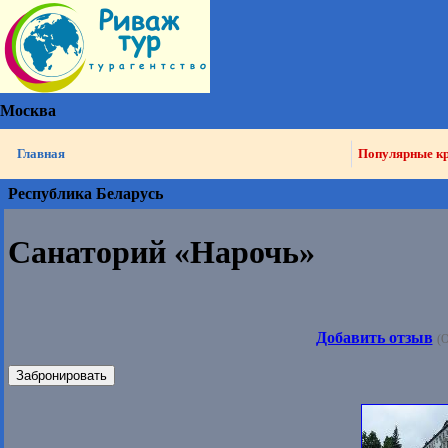
Москва
Главная
Популярные к
Республика Беларусь
Санаторий «Нарочь»
Добавить отзыв
(О
Забронировать