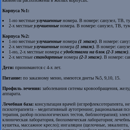
кабинеты расположены в жилых корпусах.
Корпуса №1:
1-но местные
улучшенные
номера. В номере: санузел, ТВ, т
2-х местные
улучшенные
номера
.
В номере: санузел, ТВ, ту
Корпуса №2:
1-но местные
улучшенные
номера
(1 этаж)
. В номере: сану
2-х местные
улучшенные
номера
(1 этаж)
.
В номере: санузе
1-но, 2-х местные номера
с удобствами на блок (2-3 этаж)
2-х местные
стандартные
номера
(2-3 этаж)
. В номере: са
Дети:
принимаются с 4-х лет.
Питание:
по заказному меню, имеются диеты №5, 9,10, 15.
Профиль лечения:
заболевания ситемы кровообращения, желу
аппарата.
Лечебная база:
консультация врачей (иглрефлексотерапевта, не
психотерапевта – медитативный аутотренинг, рациональная пси
терапия, разбор психологических тестов, библиотерапия); элек
клиническая лаборатория, биохимическая лаборатория; лечебн
кушетка, массажное кресло); ингаляции (щелочные, эвкалипта,