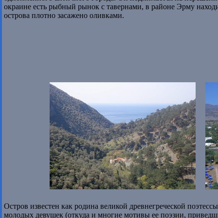
окраине есть рыбный рынок с тавернами, в районе Эрму наход
острова плотно засажено оливками.
Остров известен как родина великой древнегреческой поэтессы 
молодых девушек (откуда и многие мотивы ее поэзии, приведши