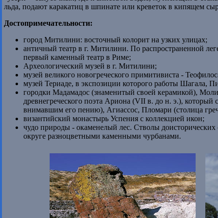
льда, подают каракатиц в шпинате или креветок в кипящем сыр
Достопримечательности:
город Митилини: восточный колорит на узких улицах;
античный театр в г. Митилини. По распространенной леге
первый каменный театр в Риме;
Археологический музей в г. Митилини;
музей великого новогреческого примитивиста - Теофило
музей Териаде, в экспозиции которого работы Шагала, П
городки Мадамадос (знаменитый своей керамикой), Моли
древнегреческого поэта Ариона (VII в. до н. э.), которы
внимавшим его пению), Агиассос, Пломари (столица греч
византийский монастырь Успения с коллекцией икон;
чудо природы - окаменелый лес. Стволы доисторических 
округе разноцветными каменными чурбанами.