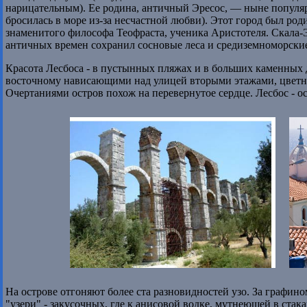
нарицательным). Ее родина, античный Эресос, — ныне популяр
бросилась в море из-за несчастной любви). Этот город был ро
знаменитого философа Теофраста, ученика Аристотеля. Скала-Э
античных времен сохранил сосновые леса и средиземноморски
Красота Лесбоса - в пустынных пляжах и в больших каменных д
восточному нависающими над улицей вторыми этажами, цвет
Очертаниями остров похож на перевернутое сердце. Лесбос - о
На острове отгоняют более ста разновидностей узо. За графино
"узери" - закусочных, где к анисовой водке, мутнеющей в стак