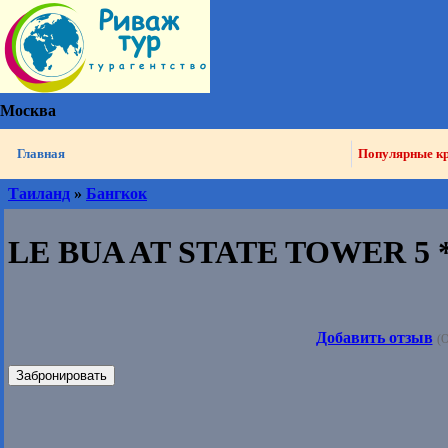
Москва
Главная
Популярные к
Таиланд
»
Бангкок
LE BUA AT STATE TOWER 5 
Добавить отзыв
(О
Забронировать