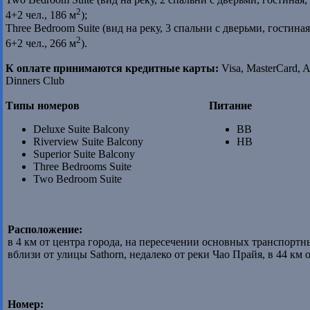
2
4+2 чел., 186 м
);
Three Bedroom Suite (вид на реку, 3 спальни с дверьми, гостина
2
6+2 чел., 266 м
).
К оплате принимаются кредитные карты:
Visa, MasterCard, A
Dinners Club
Типы номеров
Питание
Deluxe Suite Balcony
BB
Riverview Suite Balcony
HB
Superior Suite Balcony
Three Bedrooms Suite
Two Bedroom Suite
Расположение:
в 4 км от центра города, на пересечении основных транспортн
вблизи от улицы Sathorn, недалеко от реки Чао Прайя, в 44 км 
Номер: