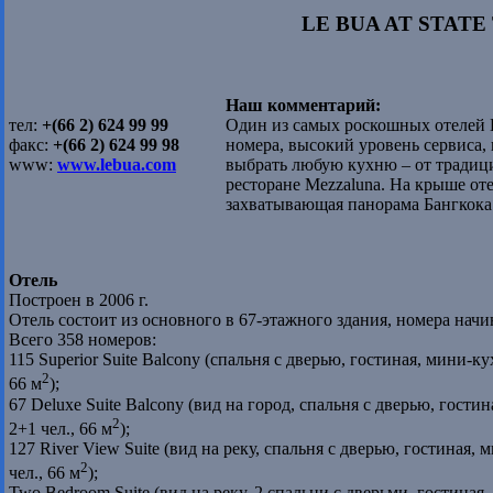
LE BUA AT STATE
Наш комментарий:
тел:
+(66 2) 624 99 99
Один из самых роскошных отелей 
факс:
+(66 2) 624 99 98
номера, высокий уровень сервиса,
www:
www.lebua.com
выбрать любую кухню – от традици
ресторане Mezzaluna. На крыше оте
захватывающая панорама Бангкока
Отель
Построен в 2006 г.
Отель состоит из основного в 67-этажного здания, номера начи
Всего 358 номеров:
115 Superior Suite Balcony (спальня с дверью, гостиная, мини-кух
2
66 м
);
67 Deluxe Suite Balcony (вид на город, спальня с дверью, гостин
2
2+1 чел., 66 м
);
127 River View Suite (вид на реку, спальня с дверью, гостиная, 
2
чел., 66 м
);
Two Bedroom Suite (вид на реку, 2 спальни с дверьми, гостиная,