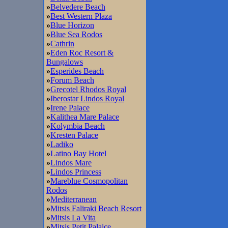
»
Belvedere Beach
»
Best Western Plaza
»
Blue Horizon
»
Blue Sea Rodos
»
Cathrin
»
Eden Roc Resort &
Bungalows
»
Esperides Beach
»
Forum Beach
»
Grecotel Rhodos Royal
»
Iberostar Lindos Royal
»
Irene Palace
»
Kalithea Mare Palace
»
Kolymbia Beach
»
Kresten Palace
»
Ladiko
»
Latino Bay Hotel
»
Lindos Mare
»
Lindos Princess
»
Mareblue Cosmopolitan
Rodos
»
Mediterranean
»
Mitsis Faliraki Beach Resort
»
Mitsis La Vita
»
Mitsis Petit Palaice