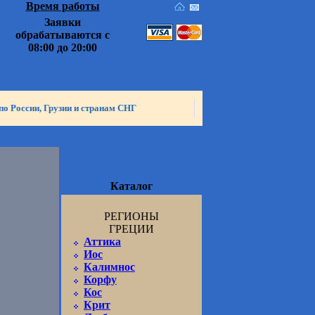
Время работы
Заявки
обрабатываются с
08:00 до 20:00
по России, Грузии и странам СНГ
Каталог
РЕГИОНЫ
ГРЕЦИИ
Аттика
Иос
Калимнос
Корфу
Кос
Крит