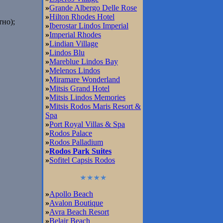
»
Grande Albergo Delle Rose
»
Hilton Rhodes Hotel
но);
»
Iberostar Lindos Imperial
»
Imperial Rhodes
»
Lindian Village
»
Lindos Blu
»
Mareblue Lindos Bay
»
Melenos Lindos
»
Miramare Wonderland
»
Mitsis Grand Hotel
»
Mitsis Lindos Memories
»
Mitsis Rodos Maris Resort &
Spa
»
Port Royal Villas & Spa
»
Rodos Palace
»
Rodos Palladium
»
Rodos Park Suites
»
Sofitel Capsis Rodos
»
Apollo Beach
»
Avalon Boutique
»
Avra Beach Resort
»
Belair Beach