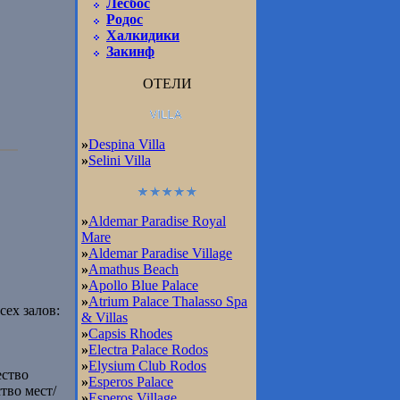
Лесбос
Родос
Халкидики
Закинф
ОТЕЛИ
»
Despina Villa
»
Selini Villa
»
Aldemar Paradise Royal
Mare
»
Aldemar Paradise Village
»
Amathus Beach
»
Apollo Blue Palace
»
Atrium Palace Thalasso Spa
ех залов:
& Villas
»
Capsis Rhodes
»
Electra Palace Rodos
»
Elysium Club Rodos
ество
»
Esperos Palace
тво мест/
»
Esperos Village