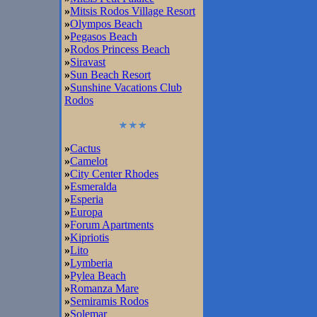
»
Mitsis Rodos Village Resort
»
Olympos Beach
»
Pegasos Beach
»
Rodos Princess Beach
»
Siravast
»
Sun Beach Resort
»
Sunshine Vacations Club
Rodos
»
Cactus
»
Camelot
»
City Center Rhodes
»
Esmeralda
»
Esperia
»
Europa
»
Forum Apartments
»
Kipriotis
»
Lito
»
Lymberia
»
Pylea Beach
»
Romanza Mare
»
Semiramis Rodos
»
Solemar