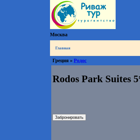
Москва
Главная
Греция »
Родос
Rodos Park Suites 5
Забронировать