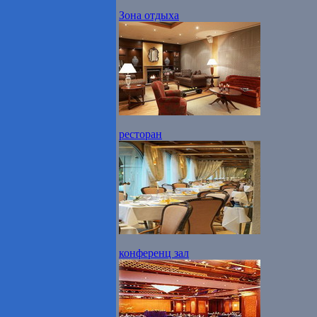
Зона отдыха
ресторан
конференц зал