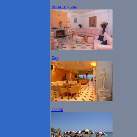
Зона отдыха
Бар
Пляж