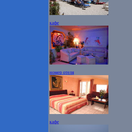
кафе
номер отеля
кафе