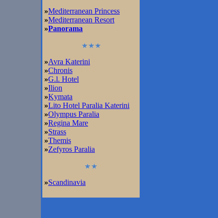
»
Mediterranean Princess
»
Mediterranean Resort
»
Panorama
»
Avra Katerini
»
Chronis
»
G.l. Hotel
»
Ilion
»
Kymata
»
Lito Hotel Paralia Katerini
»
Olympus Paralia
»
Regina Mare
»
Strass
»
Themis
»
Zefyros Paralia
»
Scandinavia