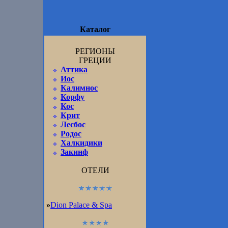
Каталог
РЕГИОНЫ
ГРЕЦИИ
Аттика
Иос
Калимнос
Корфу
Кос
Крит
Лесбос
Родос
Халкидики
Закинф
ОТЕЛИ
»
Dion Palace & Spa