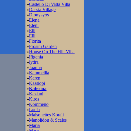
»
Castello Di Vista Villa
»
Dassia Village
»
Dionysyos
»
Elena
»
Eleni
»
Elli
»
Elli
»
Fiorita
»
Frosini Garden
»
House On The Hill Villa
»
Ifigenia
»
Iydra
»
Joanna
»
Kammellia
»
Karen
»
Kassiopi
»
Katerina
»
Kaziani
»
Kiros
»
Kommeno
»
Loula
»
Maisonettes Korali
»
Manolidou & Scales
»
Maria
»
Mary