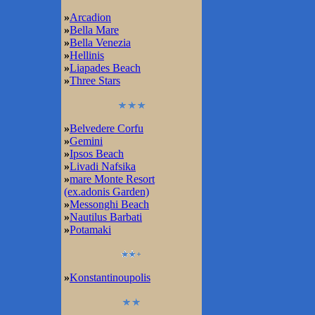
»
Arcadion
»
Bella Mare
»
Bella Venezia
»
Hellinis
»
Liapades Beach
»
Three Stars
»
Belvedere Corfu
»
Gemini
»
Ipsos Beach
»
Livadi Nafsika
»
mare Monte Resort
(ex.adonis Garden)
»
Messonghi Beach
»
Nautilus Barbati
»
Potamaki
»
Konstantinoupolis