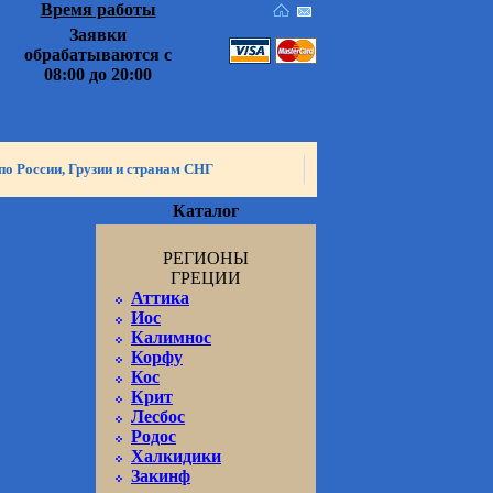
Время работы
Заявки
обрабатываются с
08:00 до 20:00
по России, Грузии и странам СНГ
Каталог
РЕГИОНЫ
ГРЕЦИИ
Аттика
Иос
Калимнос
Корфу
Кос
Крит
Лесбос
Родос
Халкидики
Закинф