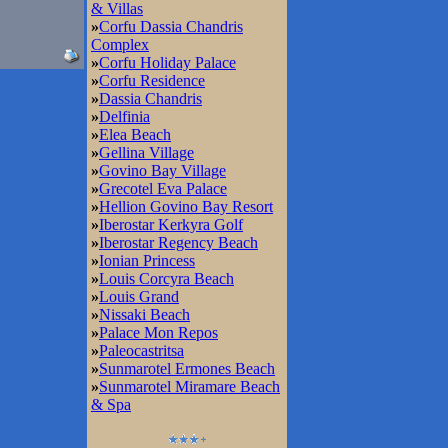
& Villas
»
Corfu Dassia Chandris
Complex
»
Corfu Holiday Palace
»
Corfu Residence
»
Dassia Chandris
»
Delfinia
»
Elea Beach
»
Gellina Village
»
Govino Bay Village
»
Grecotel Eva Palace
»
Hellion Govino Bay Resort
»
Iberostar Kerkyra Golf
»
Iberostar Regency Beach
»
Ionian Princess
»
Louis Corcyra Beach
»
Louis Grand
»
Nissaki Beach
»
Palace Mon Repos
»
Paleocastritsa
»
Sunmarotel Ermones Beach
»
Sunmarotel Miramare Beach
& Spa