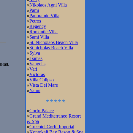
»
Nikolaos Agni Villa
»
Pami
»
Panoramic Villa
»
Petros
»
Regency
»
Romantic Villa
»
Sami Villa
»
St. Nicholaos Beach Villa
»
St.nicholas Beach Villa
»
Sylva
»
Tsimas
»
Vangelis
чная.
»
Vari
»
Victoras
»
Villa Calipso
»
Vista Del Mare
»
Yanni
»
Corfu Palace
»
Grand Mediterraneo Resort
& Spa
»
Grecotel Corfu Imperial
»
Kontokali Bay Resort & Spa