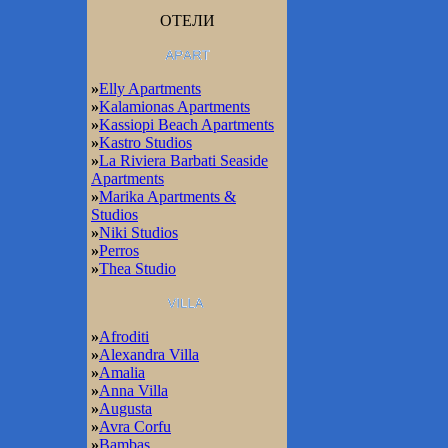
ОТЕЛИ
»
Elly Apartments
»
Kalamionas Apartments
»
Kassiopi Beach Apartments
»
Kastro Studios
»
La Riviera Barbati Seaside
Apartments
»
Marika Apartments &
Studios
»
Niki Studios
»
Perros
»
Thea Studio
»
Afroditi
»
Alexandra Villa
»
Amalia
»
Anna Villa
»
Augusta
»
Avra Corfu
»
Bambas