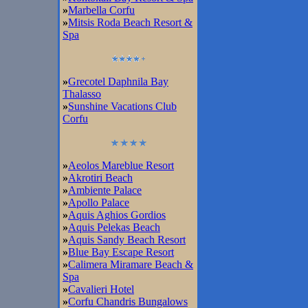
»
Marbella Corfu
»
Mitsis Roda Beach Resort &
Spa
»
Grecotel Daphnila Bay
Thalasso
»
Sunshine Vacations Club
Corfu
»
Aeolos Mareblue Resort
»
Akrotiri Beach
»
Ambiente Palace
»
Apollo Palace
»
Aquis Aghios Gordios
»
Aquis Pelekas Beach
»
Aquis Sandy Beach Resort
»
Blue Bay Escape Resort
»
Calimera Miramare Beach &
Spa
»
Cavalieri Hotel
»
Corfu Chandris Bungalows