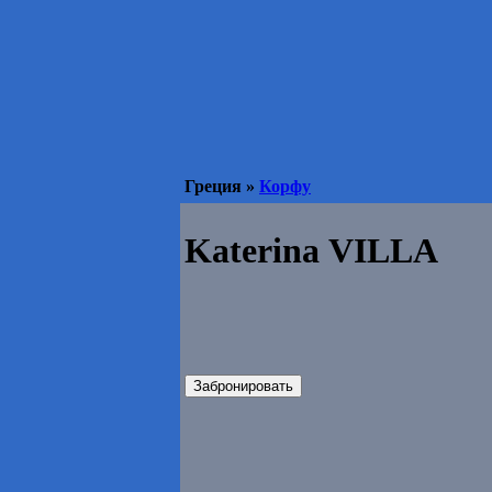
Греция »
Корфу
Katerina VILLA
Забронировать