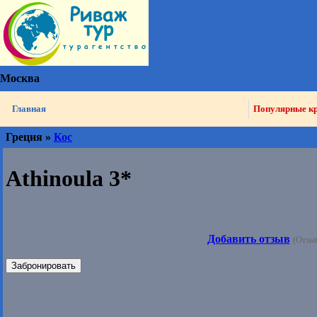
Москва
Главная
Популярные к
Греция »
Кос
Athinoula 3*
Добавить отзыв
(Отзыв
Забронировать