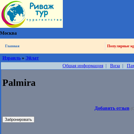
Москва
Главная
Популярные к
Израиль
»
Эйлат
Общая информация
|
Виза
|
Па
Palmira
Добавить отзыв
(О
Забронировать