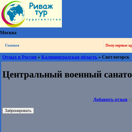
Москва
Главная
Популярные к
Отдых в России
»
Калининградская область
» Светлогорск
Центральный военный санат
Добавить отзыв
(О
Забронировать