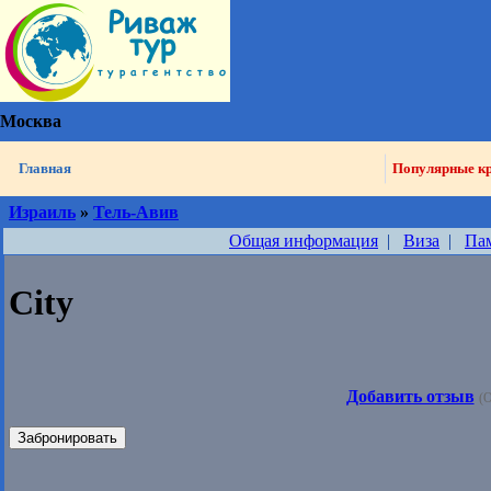
Москва
Главная
Популярные к
Израиль
»
Тель-Авив
Общая информация
|
Виза
|
Па
City
Добавить отзыв
(О
Забронировать