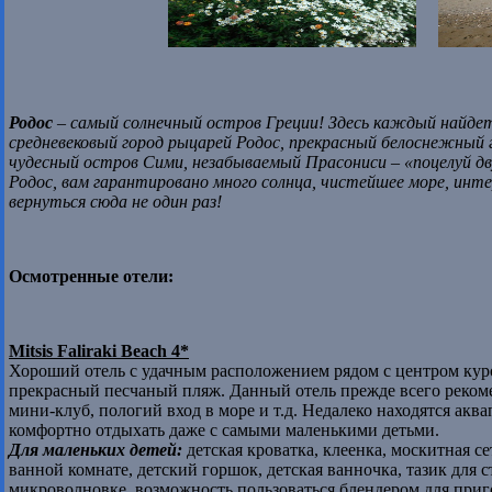
Родос
– самый солнечный остров Греции! Здесь каждый найдет 
средневековый город рыцарей Родос, прекрасный белоснежный 
чудесный остров Сими, незабываемый Прасониси – «поцелуй дв
Родос, вам гарантировано много солнца, чистейшее море, инт
вернуться сюда не один раз!
Осмотренные отели:
Mitsis Faliraki Beach 4*
Хороший отель с удачным расположением рядом с центром куро
прекрасный песчаный пляж. Данный отель прежде всего рекоме
мини-клуб, пологий вход в море и т.д. Недалеко находятся акв
комфортно отдыхать даже с самыми маленькими детьми.
Для маленьких детей:
детская кроватка, клеенка, москитная с
ванной комнате, детский горшок, детская ванночка, тазик для 
микроволновке, возможность пользоваться блендером для пригот