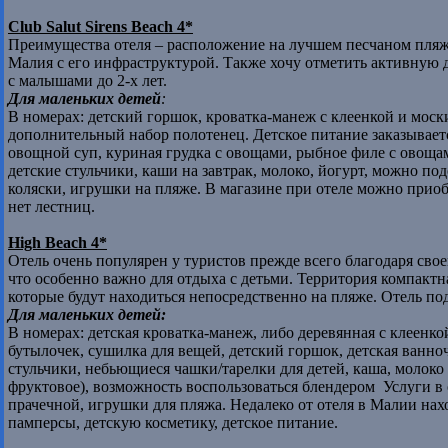
Club Salut Sirens Beach 4*
Преимущества отеля – расположение на лучшем песчаном пляже
Малия с его инфраструктурой. Также хочу отметить активную 
с малышами до 2-х лет.
Для маленьких детей
:
В номерах: детский горшок, кроватка-манеж с клеенкой и моски
дополнительный набор полотенец. Детское питание заказывает
овощной суп, куриная грудка с овощами, рыбное филе с овощам
детские стульчики, каши на завтрак, молоко, йогурт, можно под
коляски, игрушки на пляже. В магазине при отеле можно приоб
нет лестниц.
High Beach 4*
Отель очень популярен у туристов прежде всего благодаря св
что особенно важно для отдыха с детьми. Территория компактн
которые будут находиться непосредственно на пляже. Отель под
Для маленьких детей:
В номерах: детская кроватка-манеж, либо деревянная с клеенк
бутылочек, сушилка для вещей, детский горшок, детская ванночк
стульчики, небьющиеся чашки/тарелки для детей, каша, молоко
фруктовое), возможность воспользоваться блендером Услуги в от
прачечной, игрушки для пляжа. Недалеко от отеля в Малии на
памперсы, детскую косметику, детское питание.