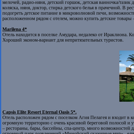
мелочей, радио-няня, детский горшок, детская ванночка/тазик д
коляска, няня, доктор, стирка детского белья в прачечной. В ре
подогреть детское питание в микроволновой печи, возможность
расположенном рядом с отелем, можно купить детские товары –
Marilena 4*
Отель находится в поселке Амудара, недалеко от Ираклиона. Ко
Хороший эконом-вариант для непритязательных туристов.
Capsis Elite Resort Eternal Oasis 5*.
Отель расположен рядом с поселком Агия Пелагея и входит в к
огромную территорию с очень красивой береговой полосой и ут
– рестораны, бары, бассейны, спа-центр, много возможностей 
огромный парк развлечений «Минойский сказочные мир» - ед