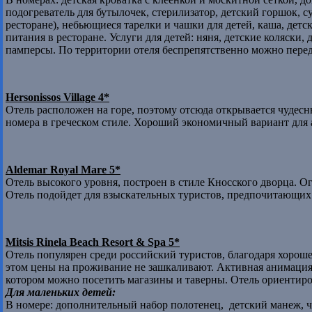
подогреватель для бутылочек, стерилизатор, детский горшок, су
ресторане), небьющиеся тарелки и чашки для детей, каша, дет
питания в ресторане. Услуги для детей: няня, детские коляски
памперсы. По территории отеля беспрепятственно можно передв
Hersonissos Village 4*
Отель расположен на горе, поэтому отсюда открывается чудесн
номера в греческом стиле. Хороший экономичный вариант для 
Aldemar Royal Mare 5*
Отель высокого уровня, построен в стиле Кносского дворца. О
Отель подойдет для взыскательных туристов, предпочитающих
Mitsis Rinela Beach Resort & Spa 5*
Отель популярен среди российский туристов, благодаря хорош
этом цены на проживание не зашкаливают. Активная анимация,
котором можно посетить магазины и таверны. Отель ориентиро
Для маленьких детей:
В номере: дополнительный набор полотенец, детский манеж, 